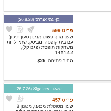
בן-עמי אנדרס
(20.8.26)
פריט
599
שעון מדף פשוט מנגנון טעון תיקון)
עם בית קופסה.
מביסק, שתי ילדות
משחקות תופסת (פגם קל),
14X12.2
מחיר פתיחה:
$
25
סיגלרי Sigallery
(25.7.26)
פריט
457
שעון מטוטלת מכאני, מנגנון 8
ימים.
ארון עץ עם עיטורי גילוף,