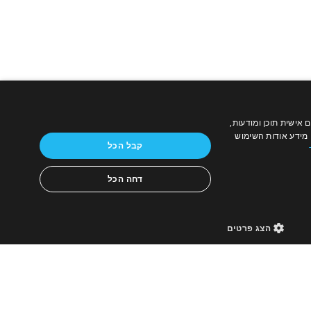
צרו קשר
, להתאים אישית תוכן ומודעות,
תנאי השימוש
מידע אודות השימוש
קבל הכל
מדיניות פרטיות
מדיניות עוגיות
דחה הכל
נגישות
אודות
הצג פרטים
מוצר
info-il@bidsp