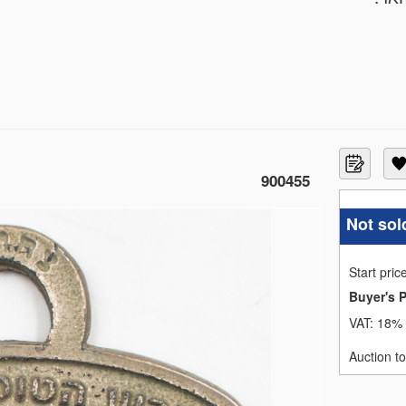
900455
Not sol
Start pric
Buyer's 
VAT:
18% 
Auction t