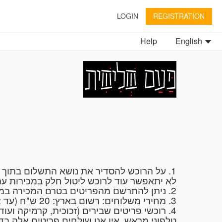
LOGIN
REGISTRATION
Help
English
לא יתאפשר עוד לרוכש ליטול חלק במכירות ".
2. ניתן להתרשם מהפריטים בטרם המכירה במשרד "פעם שלישית" בימים א'-ה', 10.00-14.00 ובתיאום טלפוני 054-6272735 או ב: 053-8265447
3. מחירי משלוחים: רשום בארץ: 20 ש"ח (עד 2 ק"ג), חבילה בארץ: (עד 10 ק"ג): 25 ש"ח, שליח עד הבית: 50 ש"ח (עד 15 ק"ג).
רוכשי פריטים שבירים (זכוכית, קרמיקה ועוד) 
טלפוני מראש. אין אנו שולחים פריטים אלה ב.