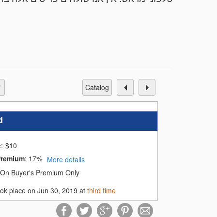
5. ניתן לאסוף את הפריטים ממשרד "פעם שלישית" בימים א'-ה', 10.00-14.00 ובתיאום טלפוני 054-6272735 או ב: 053-8265447
catalog
d
e:
$
10
Premium
:
17%
More details
On Buyer's Premium Only
ook place on Jun 30, 2019 at
third time