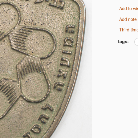
Add to wi
Add note
third ti
tags: