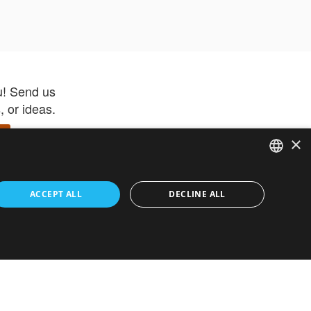
u! Send us
 or ideas.
×
ENGLISH
 app –
ACCEPT ALL
DECLINE ALL
 and get
FRENCH
orite items
ITALIAN
HEBREW
GERMAN
ouses
White-Label
SPANISH