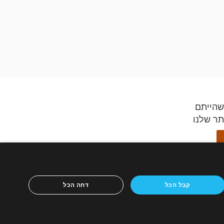
שהייתם
תר שלנו
ידספיריט,
קבל הכל
דחה הכל
ון הנייד
ריטים
כירה