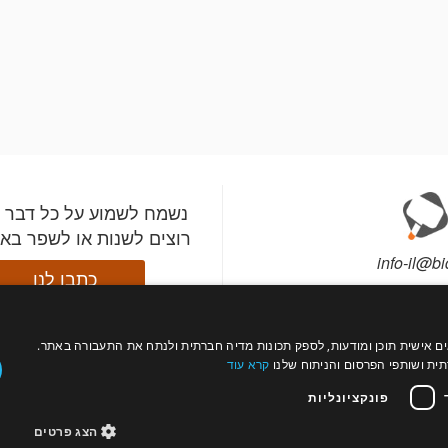
נשמח לשמוע על כל דבר 
רוצים לשנות או לשפר בא
info-il@bi
כתבו לנו
עול כהלכה, להתאים אישית תוכן ומודעות, לספק תכונות מדיה חברתית ולנתח את התעבורה באתר.
התקינו את אפליקציית ב
עקבו
רה?
צור קשר
ת ושותפי הפרסום והניתוח שלנו
קרא עוד
השתתפו במכירות מהטלפ
אחרינו
תי מכירות
פרטים
וקבלו התראות לפני שהפ
פונקציונליות
החשובים לכם עולים למ
הצג פרטים