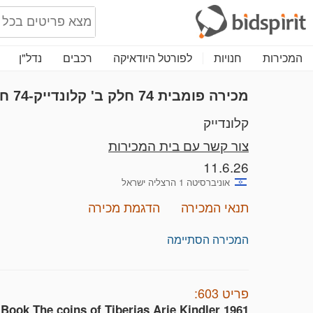
המכירות
חנויות
לפורטל היודאיקה
רכבים
נדל"ן
מכירה פומבית 74
חלק ב'
קלונדייק-74 חלק 2
קלונדייק
צור קשר עם בית המכירות
11.6.26
אוניברסיטה 1 הרצליה ישראל
תנאי המכירה
הדגמת מכירה
המכירה הסתיימה
פריט 603:
Book The coins of Tiberias Arie Kindler 1961