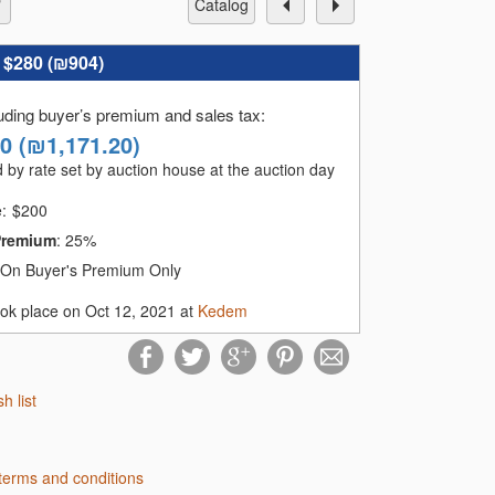
catalog
:
$280 (
₪904
)
luding buyer’s premium and sales tax
:
60
(
₪1,171.20
)
 by rate set by auction house at the auction day
e:
$
200
Premium
:
25%
On Buyer's Premium Only
ook place on Oct 12, 2021 at
Kedem
sh list
terms and conditions