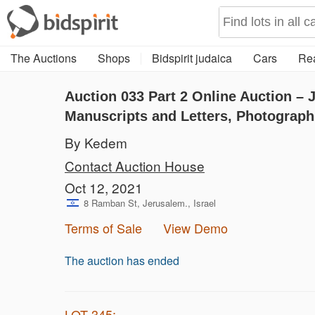
The Auctions
Shops
Bidspirit judaica
Cars
Rea
Auction 033
Part 2
Online Auction – 
Manuscripts and Letters, Photograph
By Kedem
Contact Auction House
Oct 12, 2021
8 Ramban St, Jerusalem., Israel
Terms of Sale
View Demo
The auction has ended
LOT 345: