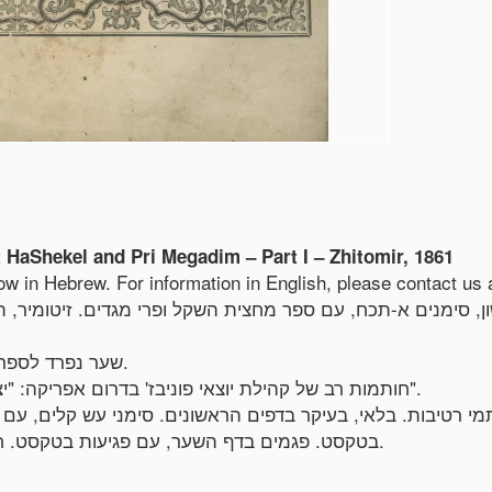
HaShekel and Pri Megadim – Part I – Zhitomir, 1861
low in Hebrew. For information in English, please contact u
שער נפרד לספר מחצית השקל ופרי מגדים (עם פרט השנה: תרכ"ג).
חותמות רב של קהילת יוצאי פוניבז' בדרום אפריקה: "יצחק שרגא קראמער, רב דביהכ"נ 'פאניוועז' בקפטאון".
בטקסט. פגמים בדף השער, עם פגיעות בטקסט. חותמות ורישומים בכתב-יד. כריכת עור ישנה, פגומה.