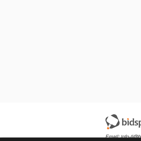
Email:
info-il@b