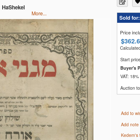
t HaShekel
more...
Sold for
Price inc
$
362.
Calculated
Start pric
Buyer's 
VAT:
18% 
Auction t
Add to wi
Add note
Kedem's 