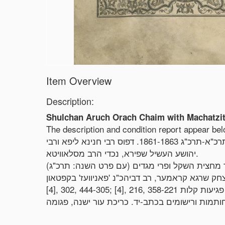
Item Overview
Description:
Shulchan Aruch Orach Chaim with Machatzit 
The description and condition report appear be
ספר מגני ארץ - שולחן ערוך אורח חיים, חלק ראשון, סימנים א-תכח, עם ספר מחצית השקל ופרי מגדים. זיטומיר, תרכ"א-תרכ"ג 1861-1863. דפוס רבי חנינא ליפא ורבי
יהושע העשיל שפירא, נכדי הרב מסלאוויטא.
[4], 302, 444-305; [4], 216, 358-221 עמ'. 37.5 ס"מ. מצב טוב-בינוני. כתמים, בהם כתמי רטיבות. בלאי, בעיקר בדפים הראשונים. סימני עש קלים, עם פגיעות קלות