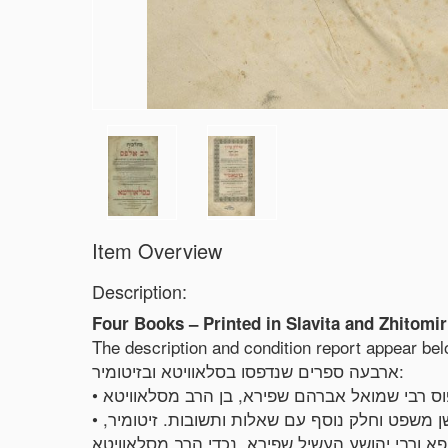
Item Overview
Description:
Four Books – Printed in Slavita and Zhitomir
The description and condition report appear be
ארבעה ספרים שנדפסו בסלאוויטא ובזיטומיר:
• שלחן ערוך הרב, מאת האדמו"ר הזקן רבי שניאור זלמן מלאדי, חלק רביעי על יורה דעה, חלק חמישי על חושן משפט וחלק נוסף עם שאלות ותשובות. זיטומיר,