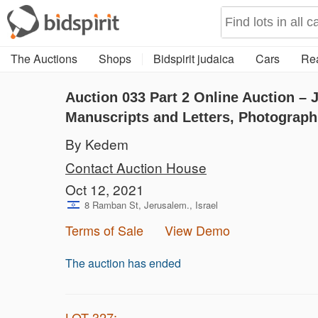
The Auctions
Shops
Bidspirit judaica
Cars
Rea
Auction 033
Part 2
Online Auction – 
Manuscripts and Letters, Photograph
By Kedem
Contact Auction House
Oct 12, 2021
8 Ramban St, Jerusalem., Israel
Terms of Sale
View Demo
The auction has ended
LOT 327: