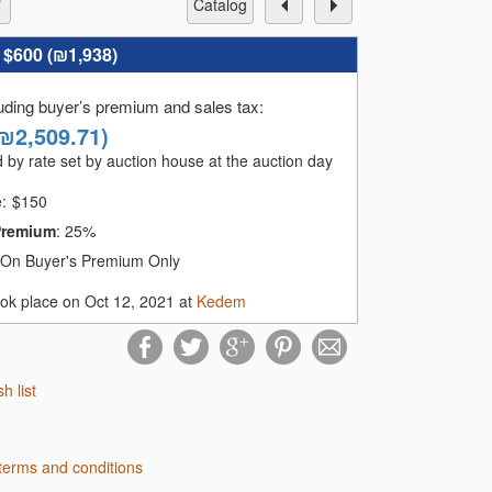
catalog
:
$600 (
₪1,938
)
luding buyer’s premium and sales tax
:
₪2,509.71
)
 by rate set by auction house at the auction day
e:
$
150
Premium
:
25%
On Buyer's Premium Only
ook place on Oct 12, 2021 at
Kedem
sh list
terms and conditions