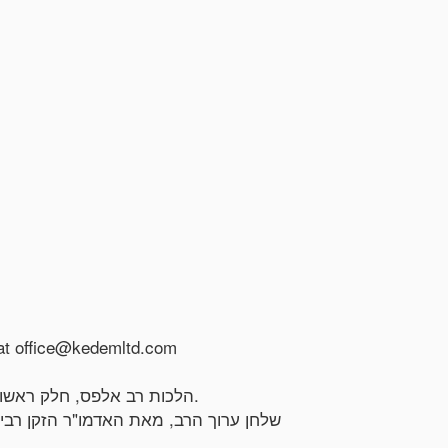
s at office@kedemltd.com
• הלכות רב אלפס, חלק ראשון, על מסכתות ברכות, שבת ועירובין. סלאוויטא, [תקצ"ו] 1836. דפוס רבי שמואל אברהם שפירא, בן הרב מסלאוויטא.