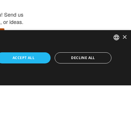
u! Send us
 or ideas.
×
ENGLISH
 app –
ACCEPT ALL
DECLINE ALL
 and get
FRENCH
orite items
ITALIAN
HEBREW
GERMAN
ouses
White-Label
SPANISH