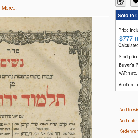
more...
Sold for
Price inc
$
777
(
Calculated
Start pric
Buyer's 
VAT:
18% 
Auction t
Add to wi
Add note
Kedem's 