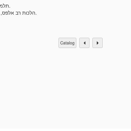
• תלמוד ירושלמי, סדר נשים. זיטומיר, תרכ"ז 1867. דפוס רבי חנינא ליפא ורבי יהושע העשיל שפירא, נכדי הרב מסלאוויטא.
• הלכות רב אלפס, מסכת ברכות ושבת. זיטומיר, [תרכ"א] 1861. דפוס רבי חנינא ליפא ורבי יהושע העשיל שפירא, נכדי הרב מסלאוויטא.
catalog