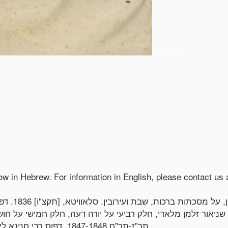
low in Hebrew. For information in English, please contact u
תר"ז-תר"ח 1847-1848. דפוס רבי חנינא ליפא ורבי יהושע העשיל שפירא, נכדי הרב מסלאוויטא.