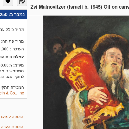
Zvi Malnovitzer (Israeli b. 1945) Oil on can
נמכר ב:
,250
מחיר כולל עמ
מחיר פתיחה:
הערכה
:
0,000
עמלת בית המ
מע"מ:
8.63%
משתמשים ממדי
לחוקי המס המ
המכירה התקיימה בתאריך 6
in & Co., Inc.
הוספה למועד
הוספת הערה