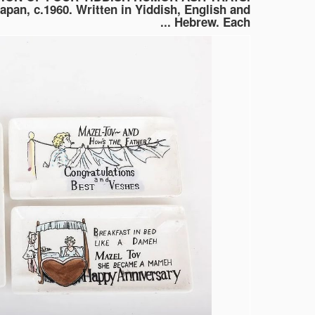
apan, c.1960. Written in Yiddish, English and
Hebrew. Each ...