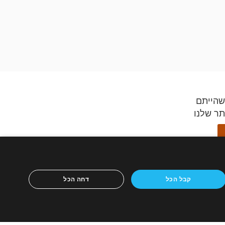
שהייתם
תר שלנו
ידספיריט,
קבל הכל
דחה הכל
ון הנייד
ריטים
כירה