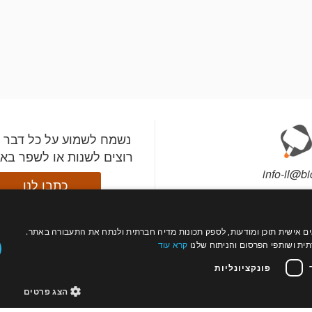
נשמח לשמוע על כל דבר 
רוצים לשנות או לשפר בא
info-il@bi
כתבו לנו
עול כהלכה, להתאים אישית תוכן ומודעות, לספק תכונות מדיה חברתית ולנתח את התעבורה באתר.
התקינו את אפליקציית ב
עקבו
רה?
צור קשר
ת ושותפי הפרסום והניתוח שלנו
קרא עוד
השתתפו במכירות מהטלפ
אחרינו
תי מכירות
פרטים
וקבלו התראות לפני שהפ
פונקציונליות
החשובים לכם עולים למ
הצג פרטים