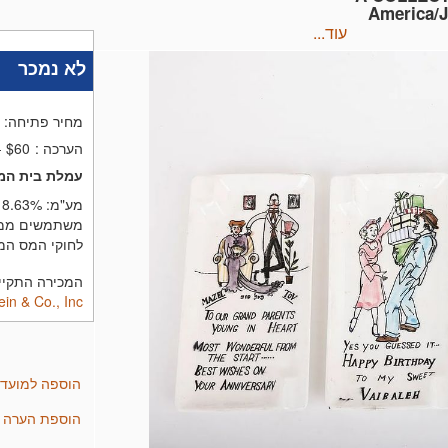
America/J
עוד...
לא נמכר
מחיר פתיחה:
הערכה
:
- $60
עמלת בית המ
מע"מ:
8.63%
משתמשים ממדי
לחוקי המס המ
המכירה התקיימה בתאריך 6
in & Co., Inc.
הוספה למועד
הוספת הערה