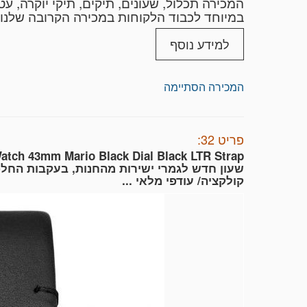
המכירה תכלול, שעונים, תיקים, תיקי יוקרה, 
במיוחד לכבוד הלקוחות במכירה הקרובה שלנו.
אסתטיים קלים בלבד, ישירות מהחנות במחירים
למידע נוסף
תשלום עבור הפ
המכירה הסתיימה
יצאו מהגלריה עד 14 ימים לאחר ווידוא התשלום בפועל. אין משלוחים באמצעות דואר ישראל.
מחירי המשלוח יכולים להשתנות בהתאם לסוג הפ
מומלץ להגיע ולבצע איסוף עצמי שמתאפשר עד 30 ימים מרגע התשלום בתיאום מר
פריט 32:
אין אפשרות לבטל הצעה שהוגשה על פריט.
atch 43mm Mario Black Dial Black LTR Strap
משלוחים בישראל בלבד
שעון חדש לגמרי ישירות מהחנות, בעקבות החל
*Domestic Shipping Only*
קולקציה/ עודפי מלאי ...