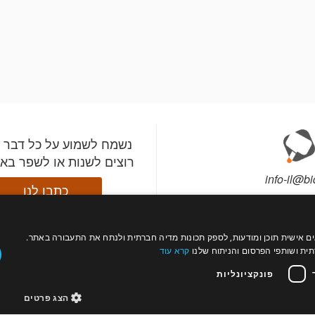
נשמח לשמוע על כל דבר 
רוצים לשנות או לשפר בא
info-il@bi
כתבו לנו
עול כהלכה, להתאים אישית תוכן ומודעות, לספק תכונות מדיה חברתית ולנתח את התעבורה באתר.
התקינו את אפליקציית ב
עקבו
רה?
צור קשר
ת ושותפי הפרסום והניתוח שלנו
קרא עוד
השתתפו במכירות מהטלפ
אחרינו
תי מכירות
פרטים
וקבלו התראות לפני שהפ
פונקציונליות
החשובים לכם עולים למ
הצג פרטים