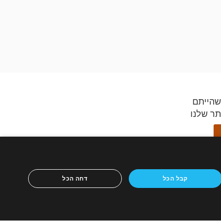
שהייתם
תר שלנו
ידספיריט,
קבל הכל
דחה הכל
ון הנייד
ריטים
כירה