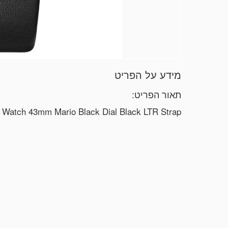
מידע על הפריט
תאור הפריט:
Armani Watch 43mm Mario Black Dial Black LTR Strap שעון חדש לגמרי ישירות מהחנות, בעקבות החלפת קולקציה/ עודפי מלאי, ת