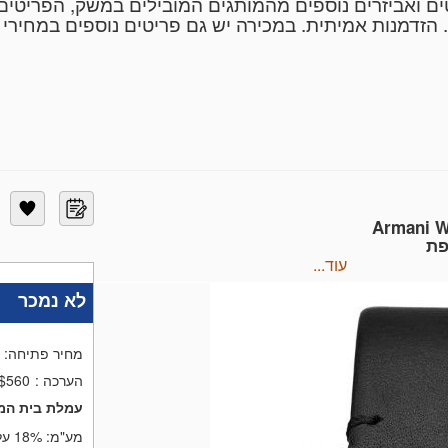
עטים ואביזרים נוספים מהמותגים המובילים במשק, הפריטי
 הזדמנות אמיתית. במכירה יש גם פריטים נוספים במחירי 
 נמוכים במיוחד, אשר יתוארו כך בקטלוג.
ריטים יהיה בתוך 5 ימים מסיום המכירה. ניתן יהיה לאסוף את הפריטים 
ריטים, שווים וגודלם ובהתאם לאזורי המשלוח. איסוף עצמ
אש.
Armani W
פת
עוד...
לא נמכר
מחיר פתיחה:
הערכה
:
$560
עמלת בית המ
מע"מ:
18% על העמלה בלבד