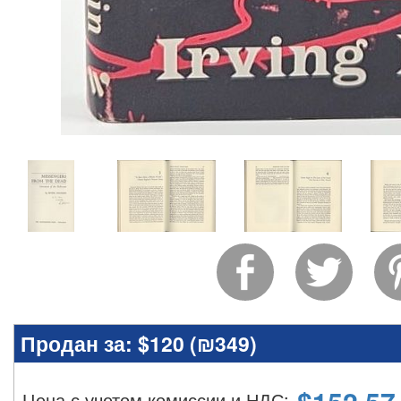
Продан за:
$120 (
₪349
)
Цена с учетом комиссии и НДС
: