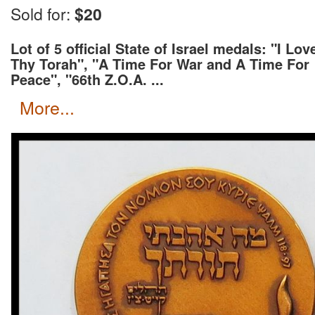
חנות לאספנים ובית מכירות פומביות.
Sold for:
$20
רחוב החלוצים 18 תל אביב (שוק לוינסקי)
עמלת בית המכירות: 20% + מע"מ על העמלה בלבד.
Lot of 5 official State of Israel medals: "I Lov
אפשר לשלם ב:
Thy Torah", "A Time For War and A Time For
 1.7%) , אצלי בטלפון ללא עמלה
Peace", "66th Z.O.A. ...
פייפאל (בתוספת 5.5%). לתשלום: paypal
more...
BIT - לולדי פיש בטלפון 054-6511897
PayBox תקין- לטלפון שלי 054-6511897