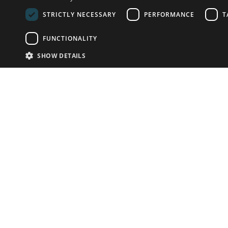
STRICTLY NECESSARY
PERFORMANCE
T
FUNCTIONALITY
SHOW DETAILS
Email:
info-i
Have something to sell?
contact auction houses
Custom website solutions for auction houses
More
details
© bidspirit. All