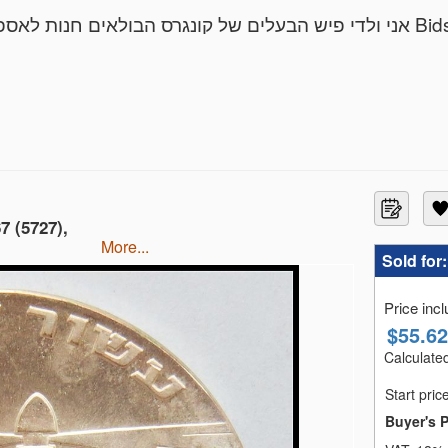
ות לאספנים ובית מכירות אינטרנטי מוביל בפלטפורמה
אני בעל ניסיון של 12 שנים בתחום הבולאות בתור כותב קטלוג
ובה 90 מכירות פומביות, עשרות ספקים ואלפי לקוחות מרוצים
ניתן להפקיד פריטים מעניינים במכירה פומבית שאני עורך אחת לחודש,
הערכת שווי בולים , שטרות , מטבעות , ניירת ומסמכים
7 (5727),
אפשר לשלוח תמונות פריטים להערכת 
more...
Sold for
Price inc
$
55.62
Calculated
עמלת בית המכירות: 20% + מע"מ על העמלה בלבד.
Start pric
אשראי/ מזומן - הוספנו תשלום באשראי דרך מערכת הסליקה (עמלה 1.7%) , אצל
Buyer's 
פייפאל (: paypalfish1988@gmail.com