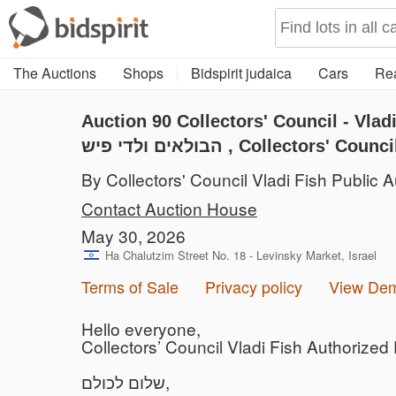
The Auctions
Shops
Bidspirit judaica
Cars
Rea
Auction 90
Collectors' Council - Vladi fish Auct
הבולאים ולדי פיש , Collector
By Collectors' Council Vladi Fish Public A
Contact Auction House
May 30, 2026
Ha Chalutzim Street No. 18 - Levinsky Market, Israel
Terms of Sale
Privacy policy
View De
Hello everyone,
Collectors’ Council Vladi Fish Authorized
שלום לכולם,