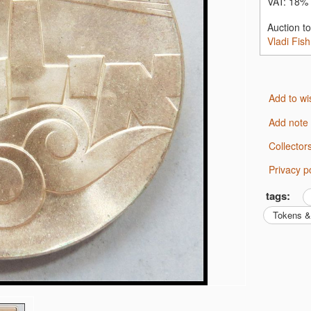
VAT:
18% 
העברה בנקאית: בנק דיסקונט-11, סניף- 026 חצרות יפו , ח"ן- 151066746, פיש ולדיסלב
Auction t
Vladi Fish
Add to wi
Add note
Collecto
Privacy p
tags:
Tokens 