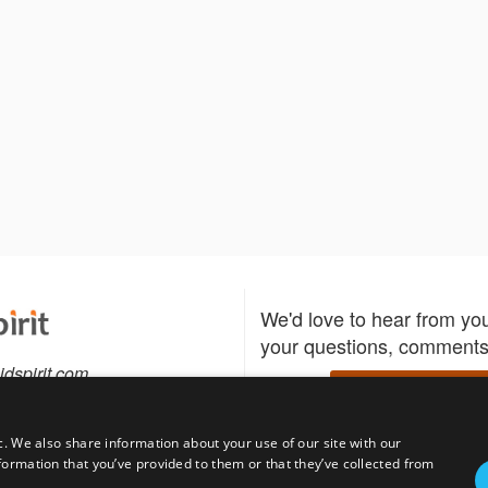
We'd love to hear from yo
your questions, comments,
idspirit.com
Write to us
c. We also share information about your use of our site with our
formation that you’ve provided to them or that they’ve collected from
Download the Bidspirit
Follow us
sell?