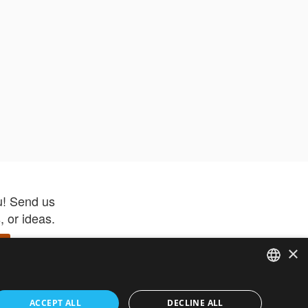
u! Send us
 or ideas.
×
ENGLISH
 app –
ACCEPT ALL
DECLINE ALL