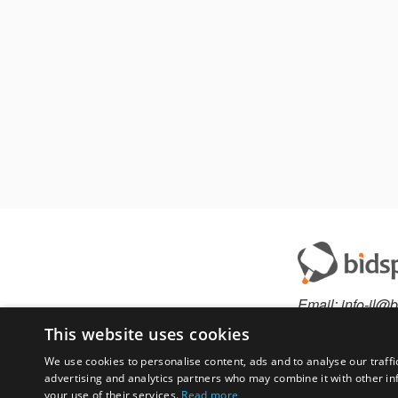
Email:
info-il@b
This website uses cookies
We use cookies to personalise content, ads and to analyse our traffi
advertising and analytics partners who may combine it with other in
Have something to 
your use of their services.
Read more