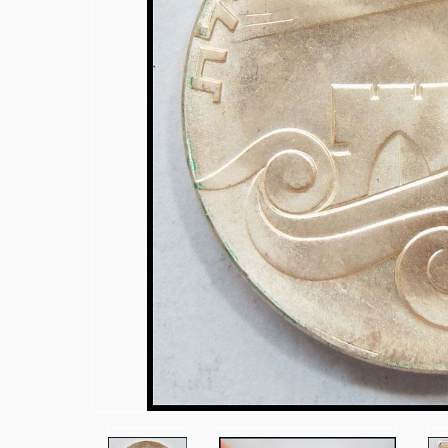
BIT - לולדי פיש בטלפון 054-6511897
PayBox תקין- לטלפון שלי 054-6511897