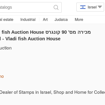
Israel
l estate
Industrial
Art
Judaica
More
ion House מכירה מס' 90 קונגרס
s' Council - Vladi fish Auction House
uction
mo
 Dealer of Stamps in Israel, Shop and Home for Collec