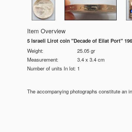
Item Overview
5 Israeli Lirot coin "Decade of Eilat Port" 19
Weight:
25.05
gr
Measurement:
3.4 x 3.4
cm
Number of units In lot:
1
The accompanying photographs constitute an int