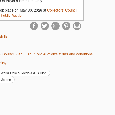
On Buyer's Premium Only
ook place on May 30, 2026 at
Collectors' Council
 Public Auction
sh list
rs' Council Vladi Fish Public Auction's terms and conditions
olicy
World Official Medals & Bullion
& Jetons