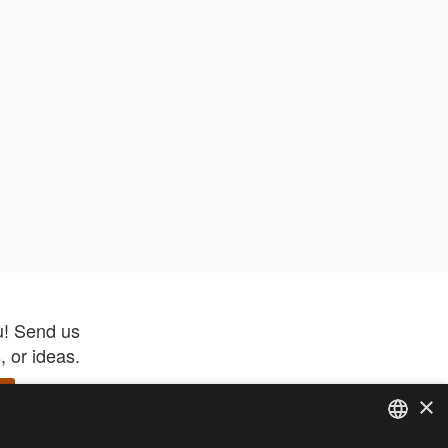
u! Send us
 or ideas.
×