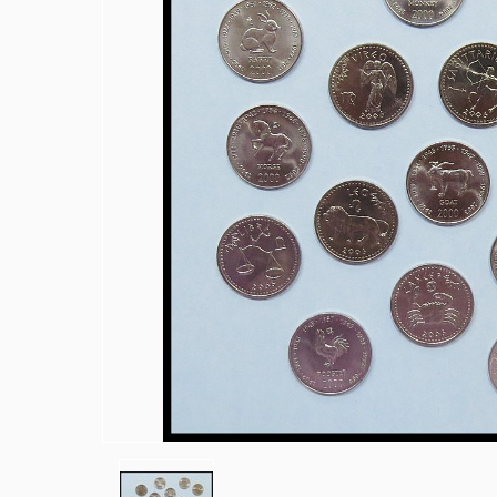
BIT - לולדי פיש בטלפון 054-6511897
PayBox תקין- לטלפון שלי 054-6511897