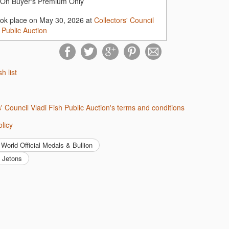
On Buyer's Premium Only
ook place on May 30, 2026 at
Collectors' Council
 Public Auction
sh list
rs' Council Vladi Fish Public Auction's terms and conditions
olicy
World Official Medals & Bullion
& Jetons