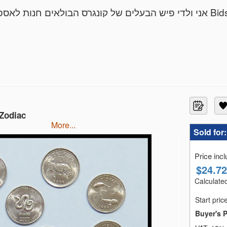
ות לאספנים ובית מכירות אינטרנטי מוביל בפלטפורמה
אני בעל ניסיון של 12 שנים בתחום הבולאות בתור כותב קטלוג
ובה 90 מכירות פומביות, עשרות ספקים ואלפי לקוחות מרוצים
ניתן להפקיד פריטים מעניינים במכירה פומבית שאני עורך אחת לחודש,
הערכת שווי בולים , שטרות , מטבעות , ניירת ומסמכים
 Zodiac
אפשר לשלוח תמונות פריטים להערכת 
more...
Sold for
Price inc
$
24.72
Calculated
עמלת בית המכירות: 20% + מע"מ על העמלה בלבד.
Start pric
אשראי/ מזומן - הוספנו תשלום באשראי דרך מערכת הסליקה (עמלה 1.7%) , אצל
Buyer's 
פייפאל (: paypalfish1988@gmail.com