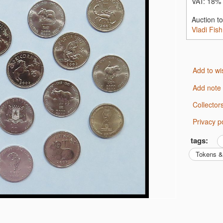
VAT:
18% 
העברה בנקאית: בנק דיסקונט-11, סניף- 026 חצרות יפו , ח"ן- 151066746, פיש ולדיסלב
Auction t
Vladi Fish
Add to wi
Add note
Collecto
Privacy p
tags:
Tokens 