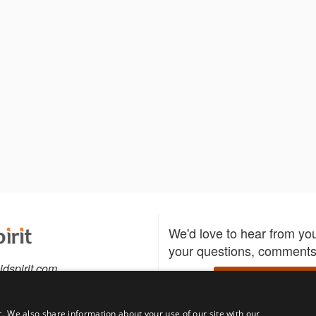
We'd love to hear from yo
your questions, comments,
idspirit.com
Write to us
c. We also share information about your use of our site with our