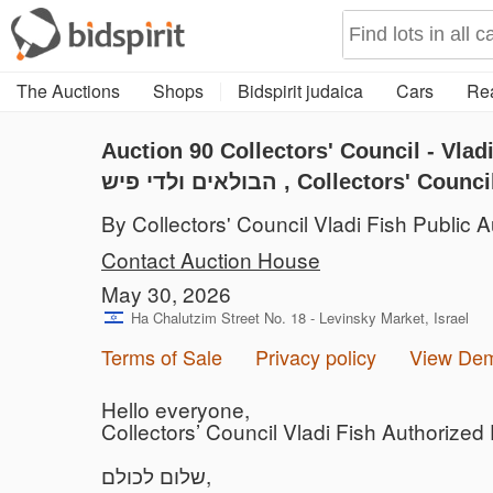
The Auctions
Shops
Bidspirit judaica
Cars
Rea
Auction 90
Collectors' Council - Vladi fish Auct
הבולאים ולדי פיש , Collector
By Collectors' Council Vladi Fish Public A
Contact Auction House
May 30, 2026
Ha Chalutzim Street No. 18 - Levinsky Market, Israel
Terms of Sale
Privacy policy
View De
Hello everyone,
Collectors’ Council Vladi Fish Authorized
שלום לכולם,