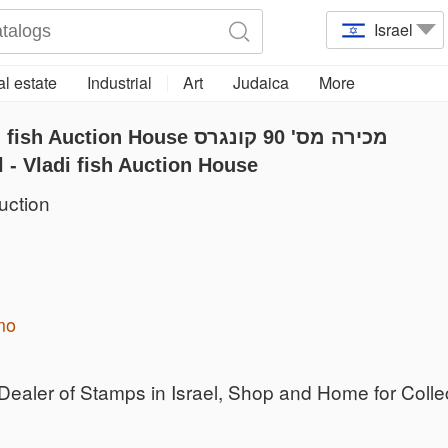
Israel
l estate
Industrial
Art
Judaica
More
ion House מכירה מס' 90 קונגרס
s' Council - Vladi fish Auction House
uction
mo
 Dealer of Stamps in Israel, Shop and Home for Collec