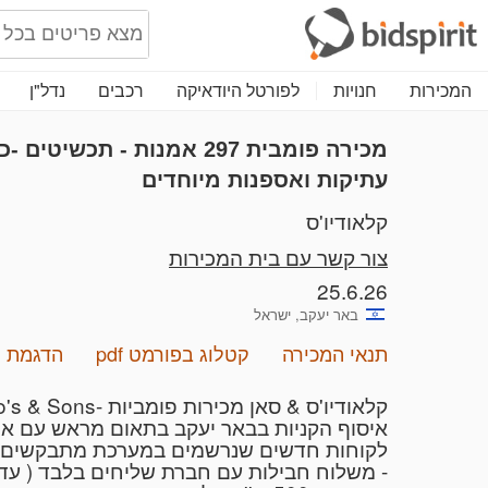
המכירות
חנויות
לפורטל היודאיקה
רכבים
נדל"ן
מכירה פומבית 297
אמנות - תכשיטים -כל
עתיקות ואספנות מיוחדים
קלאודיו'ס
צור קשר עם בית המכירות
25.6.26
באר יעקב, ישראל
תנאי המכירה
קטלוג בפורמט pdf
הדגמת מ
קלאודיו'ס & סאן מכירות פומביות -Claudio's & Sons
איסוף הקניות בבאר יעקב בתאום מראש עם אייל - 954463
לקוחות חדשים שנרשמים במערכת מתבקשים לשלוח צ
- משלוח חבילות עם חברת שליחים בלבד ( עד 2 ק״ג ) - בעלות 60 ש"ח - זמן אספקה משוער 7-21 ימי עסקי