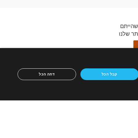
שהייתם
תר שלנו
ידספיריט,
קבל הכל
דחה הכל
ון הנייד
ריטים
כירה
מכירות
אתר לבית מכירות