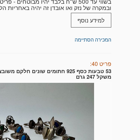
בשווי עד 500 ש''ח בלבד יהיו מבוטחים - פריטים בערך גבוהה יותר מ 500 ש''ח בחבילה לא יהיו מבוטחים
ובמקרה של נזק ואו אובדן זה יהיה באחריות הלקו
לא שולחים פריטים שבירים ודברי ערך יקרים- א
למידע נוסף
מעריכים מומחים משנ
המכירה הסתיימה
לצרכי מימוש וחלוקת רכוש - חוות דעת מומחה ל
כעדים מומחים בבתי המשפט בישראל ,
פריט 40:
53 טבעות כסף 925 חתומים שונים חלקם מ
משקל 247 גרם