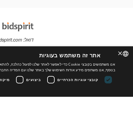
דואל:
dspirit.com
×
אתר זה משתמש בעוגיות
אנו משתמשים בקובצי Cookie כדי לאפשר לאתר שלנו לפ
יש לכם פריטים למכי
ENGLISH
בנוסף, אנו משתפים מידע אודות השימוש שלך באתר שלנו עם המדיה החברתי
אתר מותאם אישית לב
FRENCH
קובצי עוגיות הכרחיים
ביצועים
מיקוד
נוספים
ITALIAN
HEBREW
תנאי השימוש בשירות
GERMAN
SPANISH