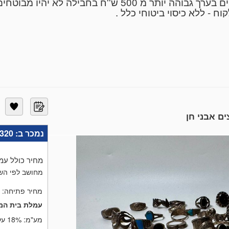
ח - ללא כיסוי ביטוחי כלל .
ין ביטוח לשבר פריטים -רק באיסוף עצמי
ת 1983 קלאודיו'ס מציעה מגוון פריטי אספנות, תכשיטים, כלי כסף, אמ
מיוחדים - מעל 290 מכירות פומביות עם כ 250 פריטים בממוצע בכל מכירה . הפרי
במחיר . אנו מקבלים פריטים למכירה בתאום עם אייל 052-5954463
בית משפט - עבור עורכי דין לעזבונות וירושות-הערכות לא
שובצים אבני חן
נמכר ב:
320 (
מחיר כולל עמ
מחושב לפי השע
מחיר פתיחה:
עמלת בית המ
מע"מ:
18% על העמלה בלבד