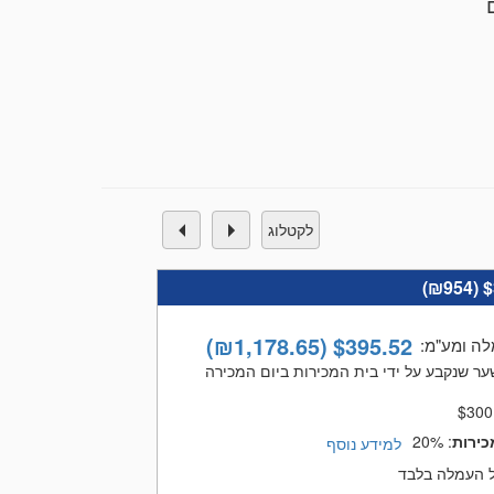
נות, יודאיקה, ועוד. מתמחים במכירת תכולות עם אוספים
טים המוצגים באתר בית המכירות נמכרים במכירה פומבית למרבה
. לכל שאלה הנכם מוזמנים ליצור אתנו קשר במייל, טלפון או וואטסאפ הערכות
חר נזק עבור חברות הביטוח , אנו רשומים
לקטלוג
)
₪954
$
)
₪1,178.65
(
$
395.52
לה ומע"מ
:
ר שנקבע על ידי בית המכירות ביום המכירה
$
300
כירות
:
20%
למידע נוסף