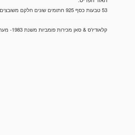
תאור הפריט:
53 טבעות כסף 925 חתומים שונים חלקם משובצים אבני חן משקל 247 גרם
קלאודיו'ס & סאן מכירות פומביות משנת 1983- מעריכים מומחים