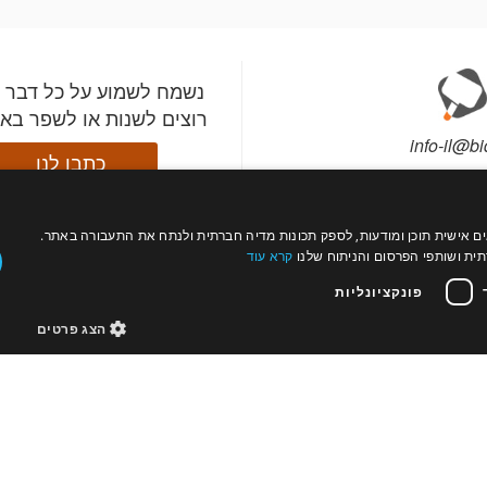
נשמח לשמוע על כל דבר 
רוצים לשנות או לשפר בא
info-il@bi
כתבו לנו
עול כהלכה, להתאים אישית תוכן ומודעות, לספק תכונות מדיה חברתית ולנתח את התעבורה באתר.
התקינו את אפליקציית ב
עקבו
רה?
צור קשר
ת ושותפי הפרסום והניתוח שלנו
קרא עוד
השתתפו במכירות מהטלפ
אחרינו
תי מכירות
פרטים
וקבלו התראות לפני שהפ
פונקציונליות
החשובים לכם עולים למ
הצג פרטים
מדיניות פרטיות
מדיניות עוגיות
נגישות
אודות
מוצר
בתי 
© bidspirit. כל הזכויות שמורות