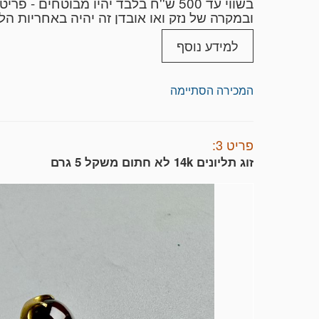
בשווי עד 500 ש''ח בלבד יהיו מבוטחים - פריטים בערך גבוהה יותר מ 500 ש''ח בחבילה לא יהיו מבוטחים
ובמקרה של נזק ואו אובדן זה יהיה באחריות הלקו
לא שולחים פריטים שבירים ודברי ערך יקרים- א
למידע נוסף
מעריכים מומחים משנ
המכירה הסתיימה
לצרכי מימוש וחלוקת רכוש - חוות דעת מומחה ל
כעדים מומחים בבתי המשפט בישראל ,
פריט 3:
זוג תליונים 14k לא חתום משקל 5 גרם