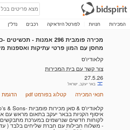
המכירות
חנויות
לפורטל היודאיקה
רכבים
נדל"ן
מכירה פומבית 296
אמנות - תכשיטים -כל
מחסן עם המון פרטי עתיקות ואספנות מי
קלאודיו'ס
צור קשר עם בית המכירות
27.5.26
באר יעקב, ישראל
תנאי המכירה
קטלוג בפורמט pdf
הדגמת מ
קלאודיו'ס & סאן מכירות פומביות -Claudio's & Sons
איסוף הקניות בבאר יעקב בתאום מראש עם אייל - 954463
לקוחות חדשים שנרשמים במערכת מתבקשים לשלוח צ
- משלוח חבילות עם חברת שליחים בלבד ( עד 2 ק״ג ) - בעלות 60 ש"ח - זמן אספקה משוער 7-21 ימי עסקי