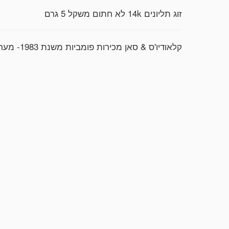
זוג תליונים 14k לא חתום משקל 5 גרם
קלאודיו'ס & סאן מכירות פומביות משנת 1983- מעריכים מומחים