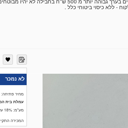
ח - ללא כיסוי ביטוחי כלל .
ין ביטוח לשבר פריטים -רק באיסוף עצמי
ת 1983 קלאודיו'ס מציעה מגוון פריטי אספנות, תכשיטים, כלי כסף, אמ
מיוחדים - מעל 290 מכירות פומביות עם כ 250 פריטים בממוצע בכל מכירה . הפרי
במחיר . אנו מקבלים פריטים למכירה בתאום עם אייל 052-5954463
בית משפט - עבור עורכי דין לעזבונות וירושות-הערכות לא
לא נמכר
מחיר פתיחה:
עמלת בית המ
מע"מ:
18% על העמלה בלבד
המכירה התקיימה בתאריך 6