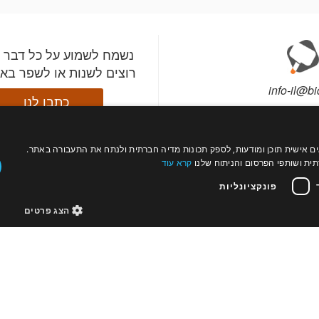
נשמח לשמוע על כל דבר 
רוצים לשנות או לשפר בא
info-il@bi
כתבו לנו
עול כהלכה, להתאים אישית תוכן ומודעות, לספק תכונות מדיה חברתית ולנתח את התעבורה באתר.
התקינו את אפליקציית ב
עקבו
רה?
צור קשר
ת ושותפי הפרסום והניתוח שלנו
קרא עוד
השתתפו במכירות מהטלפ
אחרינו
תי מכירות
פרטים
וקבלו התראות לפני שהפ
פונקציונליות
החשובים לכם עולים למ
הצג פרטים
מדיניות פרטיות
מדיניות עוגיות
נגישות
אודות
מוצר
בתי 
© bidspirit. כל הזכויות שמורות