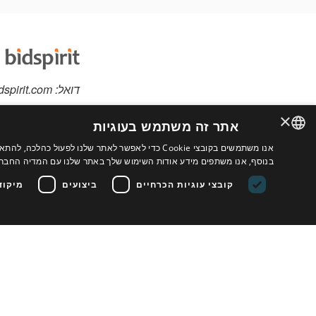
דואל:
dspirit.com
×
אתר זה משתמש בעוגיות
אנו משתמשים בקובצי Cookie כדי לאפשר לאתר שלנו לפ
יש לכם פריטים למכי
ENGLISH
בנוסף, אנו משתפים מידע אודות השימוש שלך באתר שלנו עם המדיה החברתי
אתר מותאם אישית לב
FRENCH
קובצי עוגיות הכרחיים
ביצועים
מיקוד
נוספים
ITALIAN
HEBREW
תנאי השימוש בשירות
GERMAN
SPANISH