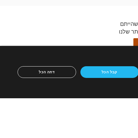
שהייתם
תר שלנו
ידספיריט,
קבל הכל
דחה הכל
ון הנייד
ריטים
כירה
מכירות
אתר לבית מכירות