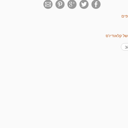
פים
של קלאודיו'ס
הב