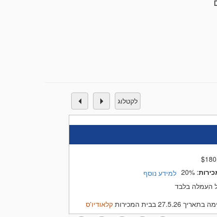
נות, יודאיקה, ועוד. מתמחים במכירת תכולות עם אוספים
טים המוצגים באתר בית המכירות נמכרים במכירה פומבית למרבה
. לכל שאלה הנכם מוזמנים ליצור אתנו קשר במייל, טלפון או וואטסאפ הערכות
חר נזק עבור חברות הביטוח , אנו רשומים
לקטלוג
$
180
כירות
:
20%
למידע נוסף
27.5.2 בבית המכירות
קלאודיו'ס