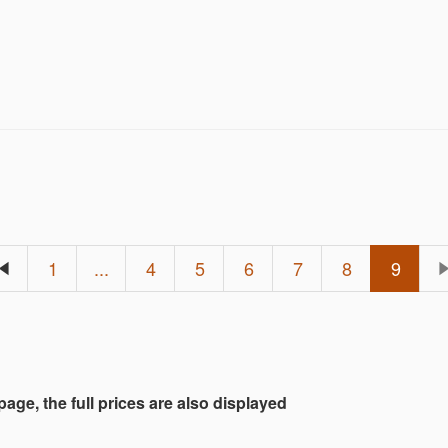
1
...
4
5
6
7
8
9
 page, the full prices are also displayed