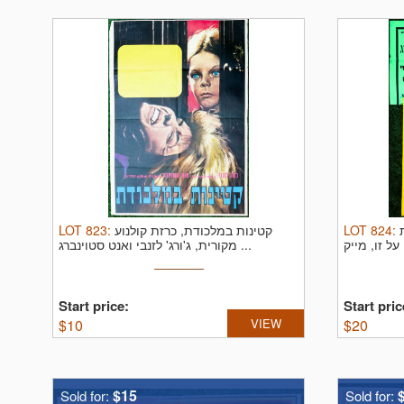
LOT
823
:
קטינות במלכודת, כרזת קולנוע
LOT
824
:
זות
מקורית, ג'ורג' לזנבי ואנט סטוינברג ...
Start price:
Start pric
$
10
VIEW
$
20
$15
Sold for:
Sold for: