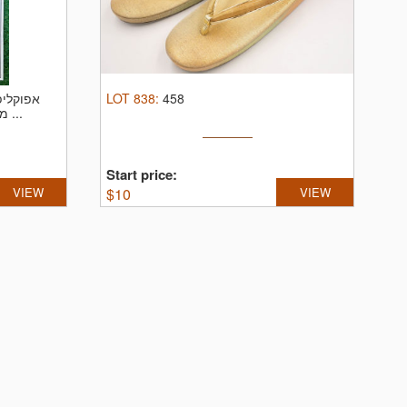
אפוקליפ
LOT
838
:
458
מקורית, 1979, מרלון ברנדון, קרעים ...
Start price:
VIEW
$
10
VIEW