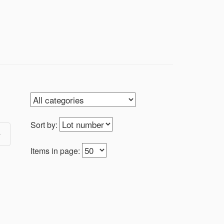
5. ניתן לאסוף את הפריטים ממשרד "פעם שלישית" בימים א'-ה', 10.00-14.00 ובתיאום טלפוני 054-6272735 או ב: 053-8265447
Sort by:
Items in page: