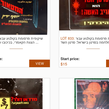
שיקופית פרסומת בקולנוע עבור
LOT
833
:
 פרסומת בקולנוע עבור
לחמה בסרטן בישראל: סרטן השד
הצגת הקאמרי, בכיכובו של יוסף ידין ...
...
e:
Start price:
VIEW
$
15