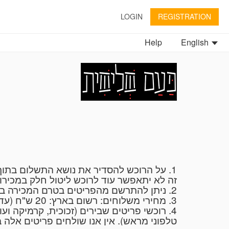
LOGIN
REGISTRATION
Help
English
זה לא יתאפשר עוד לרוכש ליטול חלק במכי".
2. ניתן להתרשם מהפריטים בטרם המכירה במשרד "פעם שלישית" בימים א'-ה', 10.00-14.00 ובתיאום טלפוני 054-6272735 או ב: 053-8265447
3. מחירי משלוחים: רשום בארץ: 20 ש"ח (עד 2 ק"ג), חבילה בארץ: (עד 10 ק"ג): 25 ש"ח, שליח עד הבית: 50 ש"ח (עד 15 ק"ג).
רוכשי פריטים שבירים (זכוכית, קרמיקה ועוד
טלפוני מראש). אין אנו שולחים פריטים אלה .