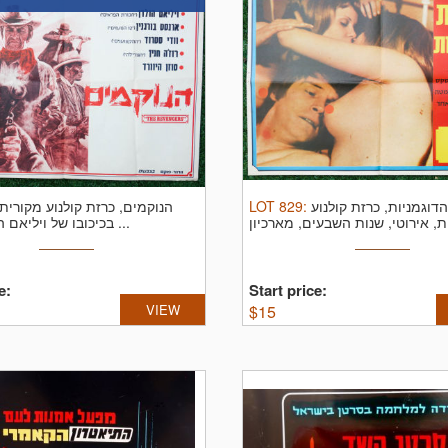
הנוקמים, כרזת קולנוע מקורית,
LOT
829
:
וגמניות, כרזת קולנוע
בכיכובו של ויליאם הולדן, 1972 ...
e:
Start price:
VIEW
$
15