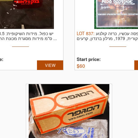
מידות השיקופית:
יש כפול.
LOT
837
:
סה עכשיו, כרזה קולנוע
ס"מ מידות מסגרת מכונת ההקרנה: גובה ...
e:
Start price:
VIEW
$
60