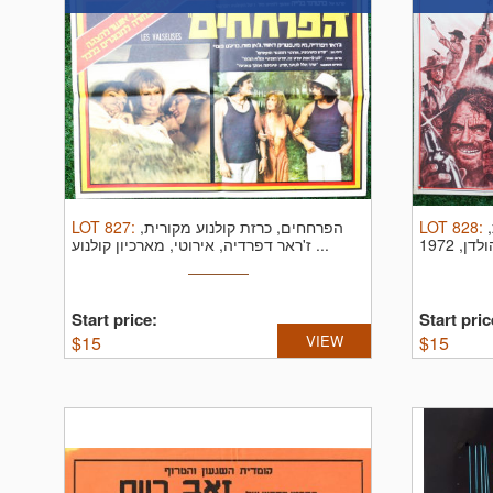
LOT
827
:
הפרחחים, כרזת קולנוע מקורית,
LOT
828
:
ז'ראר דפרדיה, אירוטי, מארכיון קולנוע ...
Start price:
Start pric
$
15
VIEW
$
15