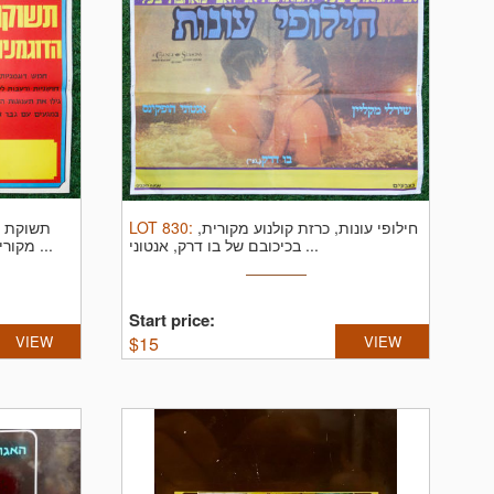
תשוקת הד
LOT
830
:
חילופי עונות, כרזת קולנוע מקורית,
בכיכובם של בו דרק, אנטוני ...
מקורית, אירוטי, שנות השבעים, מארכיון ...
Start price:
VIEW
$
15
VIEW