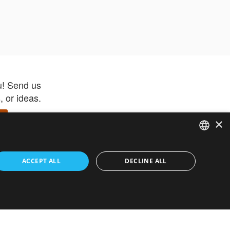
u! Send us
 or ideas.
×
ENGLISH
 app –
ACCEPT ALL
DECLINE ALL
 and get
FRENCH
orite items
ITALIAN
HEBREW
GERMAN
ouses
White-Label