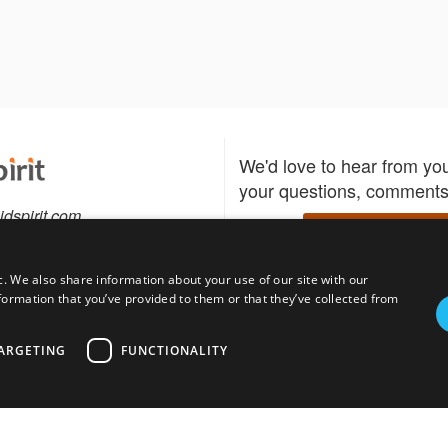
We'd love to hear from yo
your questions, comments,
idspirit.com
Write to us
c. We also share information about your use of our site with our
formation that you’ve provided to them or that they’ve collected from
Download the Bidspirit
Follow us
sell?
participate in auctions
uses
notified when your fav
ARGETING
FUNCTIONALITY
go up for bid.
tions for auction
s
Privacy policy
Cookies policy
About
Product
Auction H