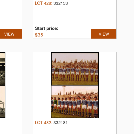
LOT
428
:
332153
Start price:
VIEW
$
35
VIEW
LOT
432
:
332181