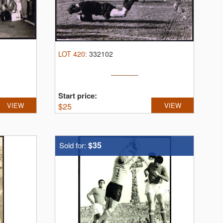
LOT
420
:
332102
Start price:
VIEW
$
25
VIEW
$35
Sold for: