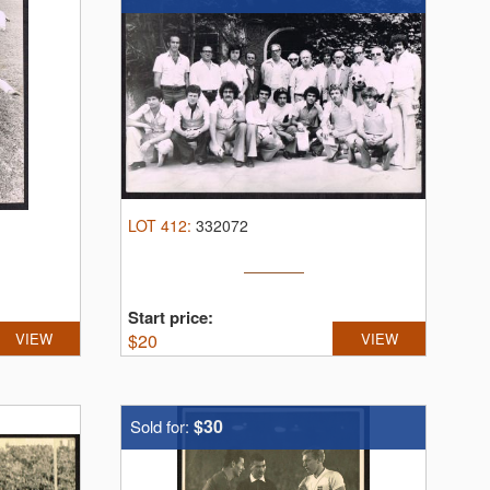
LOT
412
:
332072
Start price:
VIEW
$
20
VIEW
$30
Sold for: