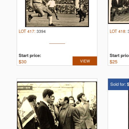
LOT
417
:
3394
LOT
418
:
Start price:
Start pric
$
30
VIEW
$
25
Sold for: