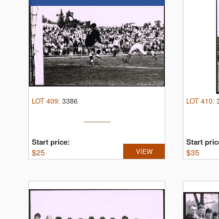
LOT
409
:
3386
LOT
410
:
Start price:
Start pric
$
25
VIEW
$
35