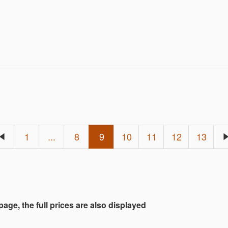
1
...
8
9
10
11
12
13
 page, the full prices are also displayed