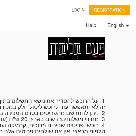
LOGIN
REGISTRATION
Help
English
זה לא יתאפשר עוד לרוכש ליטול חלק במכי".
2. ניתן להתרשם מהפריטים בטרם המכירה במשרד "פעם שלישית" בימים א'-ה', 10.00-14.00 ובתיאום טלפוני 054-6272735 או ב: 053-8265447
3. מחירי משלוחים: רשום בארץ: 20 ש"ח (עד 2 ק"ג), חבילה בארץ: (עד 10 ק"ג): 25 ש"ח, שליח עד הבית: 50 ש"ח (עד 15 ק"ג).
רוכשי פריטים שבירים (זכוכית, קרמיקה ועוד
טלפוני מראש. אין אנו שולחים פריטים אלה .