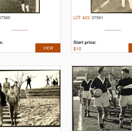
37560
LOT
423
:
37561
e:
Start price:
VIEW
$
10