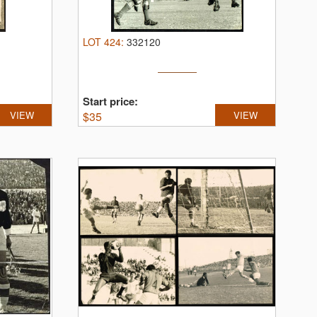
LOT
424
:
332120
Start price:
VIEW
$
35
VIEW