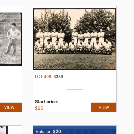
LOT
408
:
3389
Start price:
VIEW
$
25
VIEW
$20
Sold for: