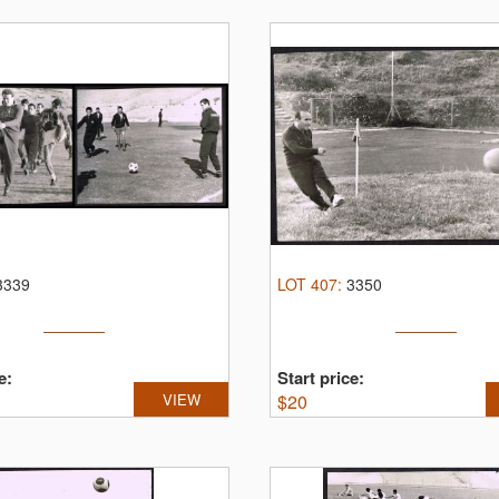
3339
LOT
407
:
3350
e:
Start price:
VIEW
$
20