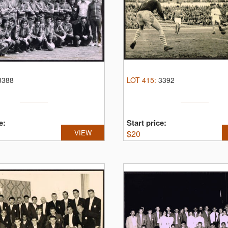
3388
LOT
415
:
3392
e:
Start price:
VIEW
$
20