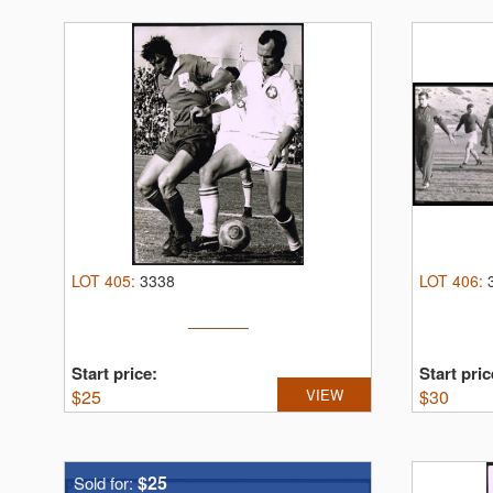
LOT
405
:
3338
LOT
406
:
Start price:
Start pric
$
25
VIEW
$
30
$25
Sold for: