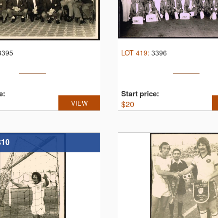
3395
LOT
419
:
3396
e:
Start price:
VIEW
$
20
$10