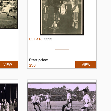
LOT
416
:
3393
Start price:
VIEW
$
30
VIEW