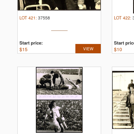
LOT
421
:
37558
LOT
422
:
Start price:
Start pric
$
15
VIEW
$
10