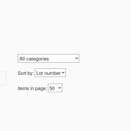
5. ניתן לאסוף את הפריטים ממשרד "פעם שלישית" בימים א'-ה', 10.00-14.00 ובתיאום טלפוני 054-6272735 או ב: 053-8265447
Sort by:
Items in page: