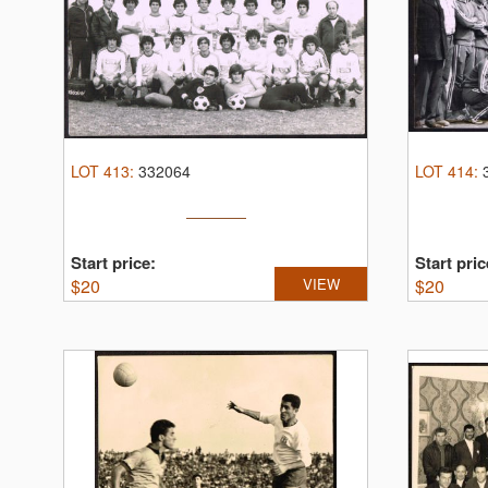
LOT
413
:
332064
LOT
414
:
Start price:
Start pric
$
20
VIEW
$
20