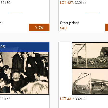
332130
LOT
427
:
332144
e:
Start price:
VIEW
$
40
$25
332157
LOT
431
:
332163