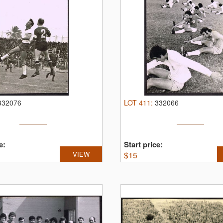
332076
LOT
411
:
332066
e:
Start price:
VIEW
$
15