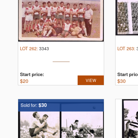
LOT
262
:
3343
LOT
263
:
Start price:
Start pric
$
20
VIEW
$
30
$30
Sold for: