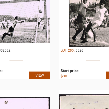
332032
LOT
260
:
3326
e:
Start price:
VIEW
$
30