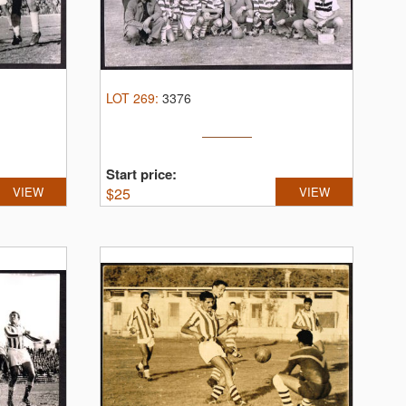
LOT
269
:
3376
Start price:
VIEW
$
25
VIEW