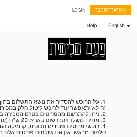
LOGIN
REGISTRATION
Help
English
זה לא יתאפשר עוד לרוכש ליטול חלק במכי".
2. ניתן להתרשם מהפריטים בטרם המכירה במשרד "פעם שלישית" בימים א'-ה', 10.00-14.00 ובתיאום טלפוני 054-6272735 או ב: 053-8265447
3. מחירי משלוחים: רשום בארץ: 20 ש"ח (עד 2 ק"ג), חבילה בארץ: (עד 10 ק"ג): 25 ש"ח, שליח עד הבית: 50 ש"ח (עד 15 ק"ג).
רוכשי פריטים שבירים (זכוכית, קרמיקה ועוד
טלפוני מראש. אין אנו שולחים פריטים אלה .