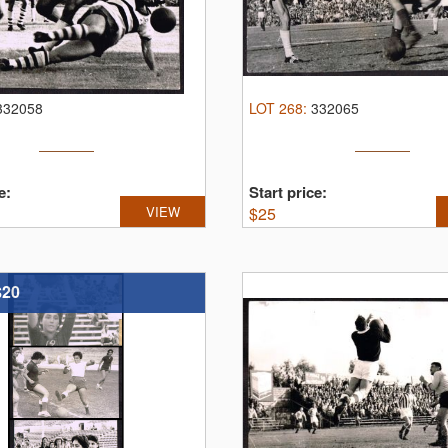
332058
LOT
268
:
332065
e:
Start price:
VIEW
$
25
$20