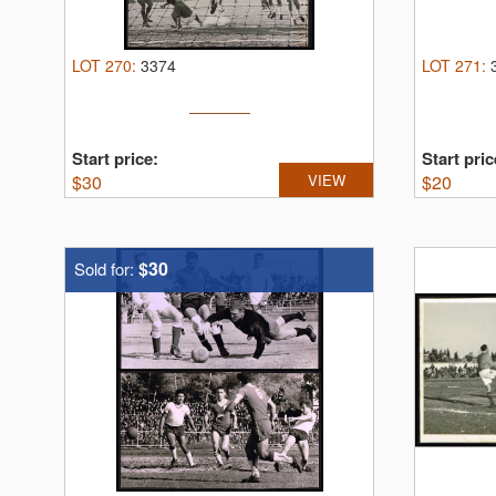
LOT
270
:
3374
LOT
271
:
Start price:
Start pric
$
30
VIEW
$
20
$30
Sold for: