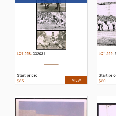
LOT
258
:
332031
LOT
259
:
Start price:
Start pric
$
35
VIEW
$
20