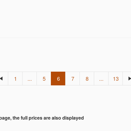
1
...
5
6
7
8
...
13
 page, the full prices are also displayed