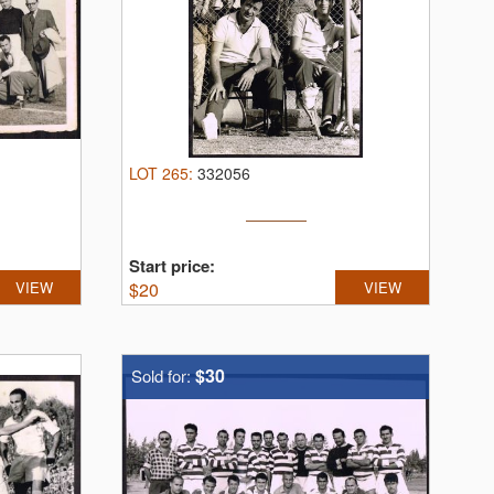
LOT
265
:
332056
Start price:
VIEW
$
20
VIEW
$30
Sold for: