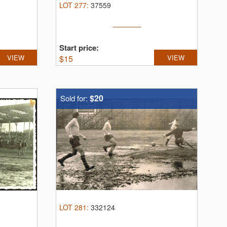
LOT
277
:
37559
Start price:
VIEW
$
15
VIEW
$20
Sold for:
LOT
281
:
332124