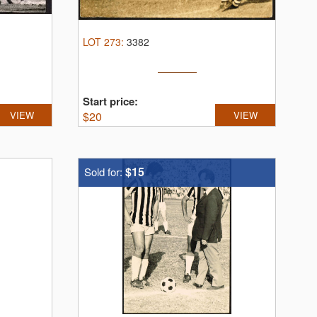
LOT
273
:
3382
Start price:
VIEW
$
20
VIEW
$15
Sold for: