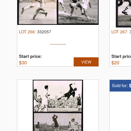
LOT
266
:
332057
LOT
267
:
Start price:
Start pric
$
30
VIEW
$
20
Sold for: