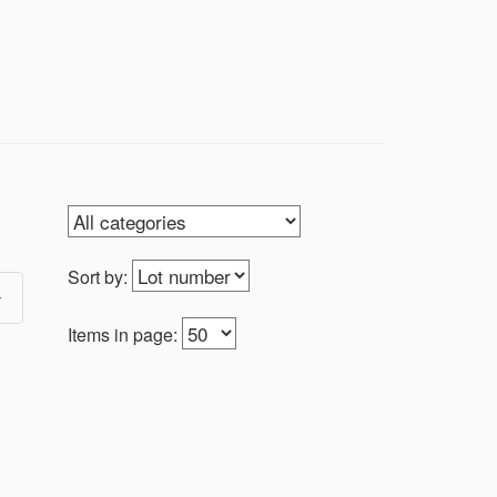
5. ניתן לאסוף את הפריטים ממשרד "פעם שלישית" בימים א'-ה', 10.00-14.00 ובתיאום טלפוני 054-6272735 או ב: 053-8265447
Sort by:
Items in page: