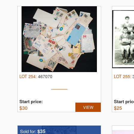
LOT
254
:
467070
LOT
255
:
Start price:
Start pric
$
30
VIEW
$
25
$35
Sold for: