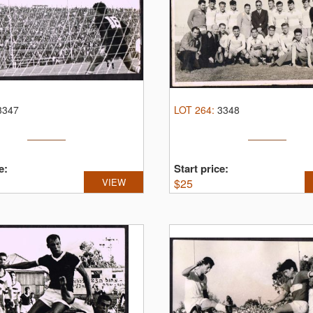
3347
LOT
264
:
3348
e:
Start price:
VIEW
$
25