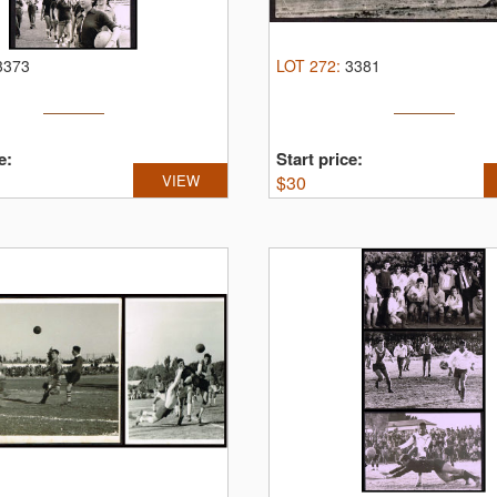
3373
LOT
272
:
3381
e:
Start price:
VIEW
$
30