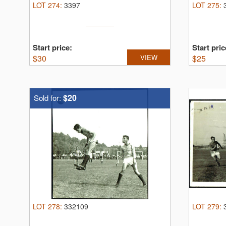
LOT
274
:
3397
LOT
275
:
Start price:
Start pric
$
30
VIEW
$
25
$20
Sold for:
LOT
278
:
332109
LOT
279
: