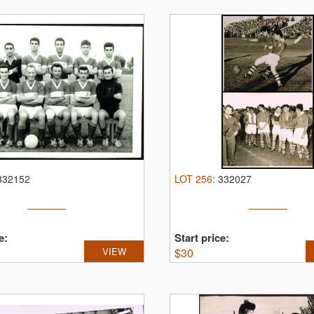
332152
LOT
256
:
332027
e:
Start price:
VIEW
$
30