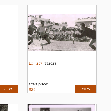
LOT
257
:
332029
Start price:
VIEW
$
25
VIEW