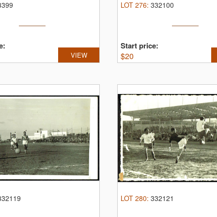
3399
LOT
276
:
332100
e:
Start price:
VIEW
$
20
332119
LOT
280
:
332121