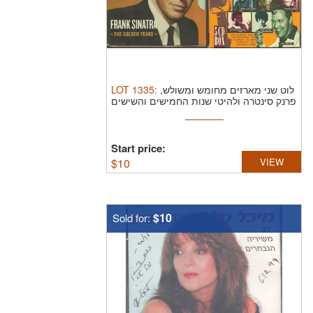
LOT
1335
:
לוט שני מארזים מחומש ומשולש,
פרנק סינטרה ולהיטי שנות החמישים והשישים
Start price:
$
10
VIEW
$10
Sold for: