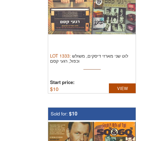
LOT
1333
:
לוט שני מארזי דיסקים, משולש
וכפול, רגעי קסם
Start price:
$
10
VIEW
$10
Sold for: