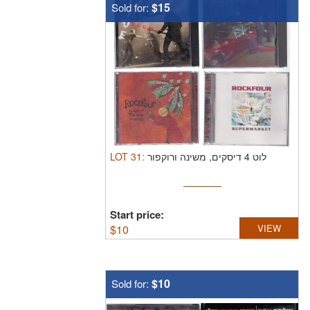
$15
Sold for:
LOT
31
:
לוט 4 דיסקים, משינה ורוקפור
Start price:
$
10
VIEW
$10
Sold for: