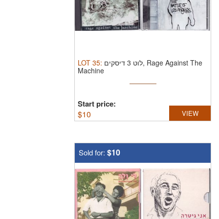
LOT
35
:
לוט 3 דיסקים, Rage Against The
Machine
Start price:
$
10
VIEW
$10
Sold for: