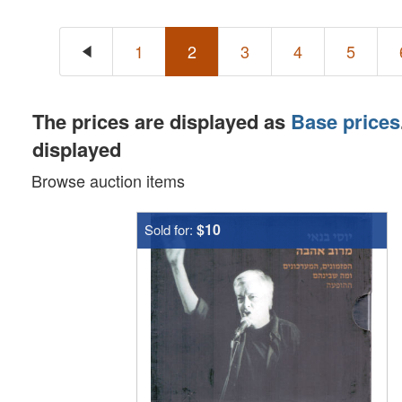
1
2
3
4
5
The prices are displayed as
Base prices
displayed
Browse auction items
$10
Sold for: