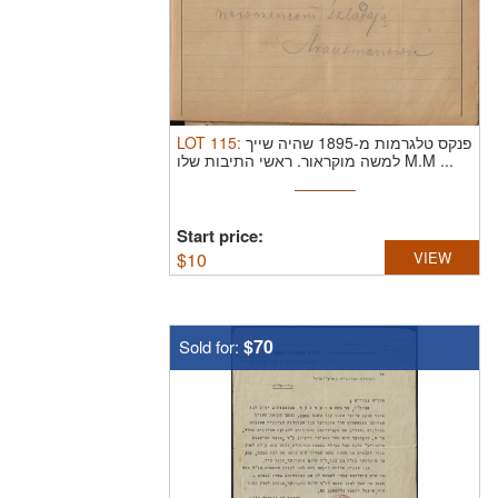
LOT
115
:
פנקס טלגרמות מ-1895 שהיה שייך
למשה מוקראור. ראשי התיבות שלו M.M ...
Start price:
$
10
VIEW
$70
Sold for: