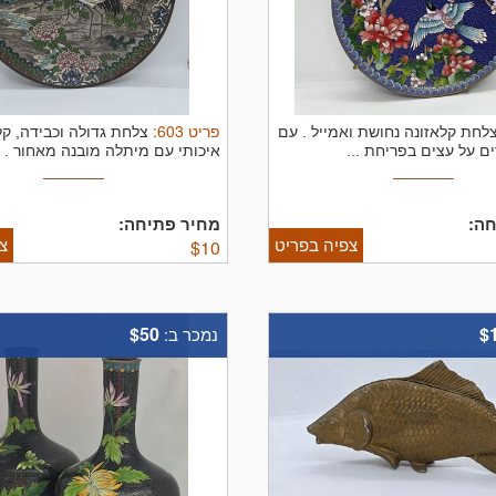
פריט
603
:
לחת קלאזונה נחושת ואמייל . עם
צלחת גדולה וכבידה, קל
ם על עצים בפריחת ...
איכותי עם מיתלה מובנה מאחור . ס
ה:
מחיר פתיחה:
צפיה בפריט
צ
$
10
$50
$
נמכר ב: