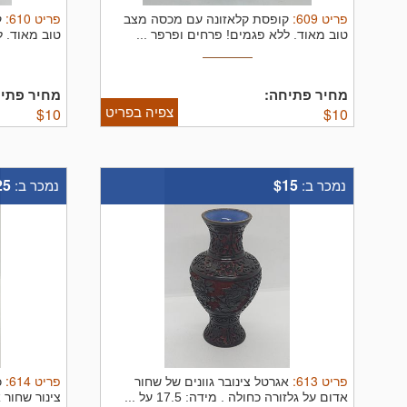
פריט
609
:
פריט
610
:
קופסת קלאזונה עם מכסה מצב
ק
טוב מאוד. ללא פגמים! פרחים ופרפר ...
טוב מאוד. ל
מחיר פתיחה:
מחיר פתיח
צפיה בפריט
$
10
$
10
25
$15
נמכר ב:
נמכר ב:
פריט
613
:
פריט
614
:
אגרטל צינובר גוונים של שחור
כ
אדום על גלזורה כחולה . מידה: 17.5 על ...
צינור שחור א