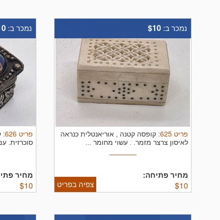
10
$10
נמכר ב:
נמכר ב:
פריט
625
:
פריט
626
:
קופסה קטנה , אוריאנטלית כנראה
ק
לאיסון צרצר מזמר. . עשוי מחומר ...
סוכרזית. עם 
מחיר פתיחה:
מחיר פתיח
צפיה בפריט
$
10
$
10