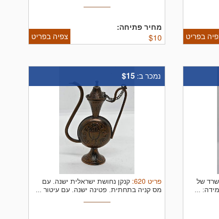
מחיר פתיחה:
פיה בפריט
צפיה בפריט
$
10
$15
נמכר ב:
פריט
620
:
שרד של
קנקן נחושת ישראלית ישנה. עם
דה: ...
מס קניה בתחתית. פטינה ישנה. עם עיטור ...