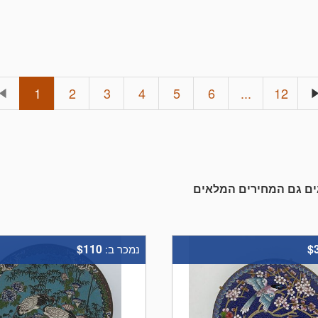
1
2
3
4
5
6
...
12
גים גם המחירים המלאים
$110
$
נמכר ב: