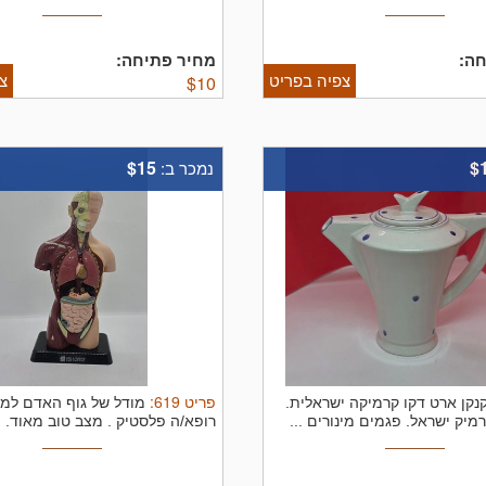
ה:
מחיר פתיחה:
צפיה בפריט
צ
$
10
$15
$
נמכר ב:
פריט
619
:
נקן ארט דקו קרמיקה ישראלית.
מודל של גוף האדם למ
יק ישראל. פגמים מינורים ...
רופא/ה פלסטיק . מצב טוב מאוד. מי