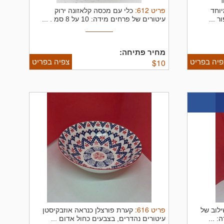
פריט
612
:
יוחד
כלי עם מכסה קלאזונה ירוק
 ...
עיטורים של פרחים מידה: 10 על 8 סמ . ...
מחיר פתיחה:
פיה בפריט
צפיה בפריט
$
10
פריט
616
:
ילוב של
קערת פורצלן כנראה אוזבקיסטן
 ...
עיטורים נהדרים, בצבעים כחול אדום ...