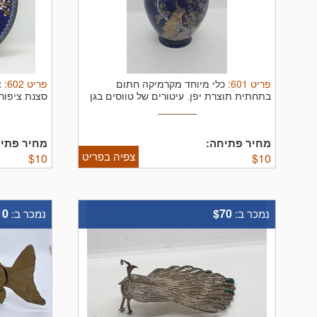
פריט
601
:
פריט
602
:
כלי מיוחד מקרמיקה חתום
צ
בתחתית תוצרת יפן. עיטורים של טווסים בגן
סצנת ציפורי
...
מחיר פתיחה:
מחיר פתיח
צפיה בפריט
$
10
$
10
10
$70
נמכר ב:
נמכר ב: