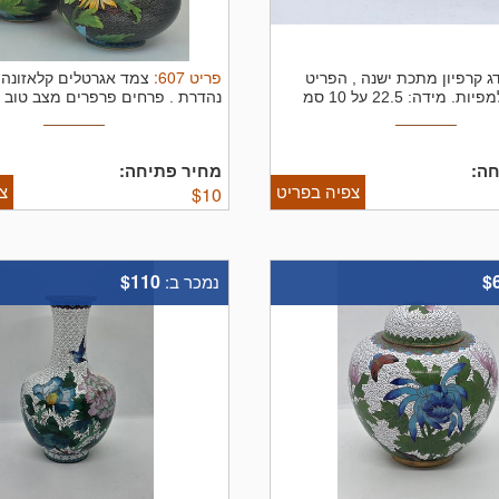
פריט
607
:
ג קרפיון מתכת ישנה , הפריט
צמד אגרטלים קלאזונה 
 מידה: 22.5 על 10 סמ
נהדרת . פרחים פרפרים מצב טוב מ
ה:
מחיר פתיחה:
צפיה בפריט
צ
$
10
$110
$
נמכר ב: