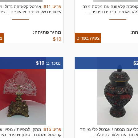
פריט
611
:
ופסת קלאזונה עם מכסה מצב
אגרטל קלאזונה גדול ומ
לא פגמים! פרחים ופרפר. ...
עיטורים של פרחים צבעוניים + ציפור
ה:
מחיר פתיחה:
צפיה בפריט
צ
$
10
$10
$
נמכר ב:
פריט
615
:
לי עם מכסה / אגרטל כלי מיוחד
מתקן למפיות / מפיון ש
דום. עם גלזורה כחולה. ...
קריסטל ומתכת . סגנון צרפתי. מידה: