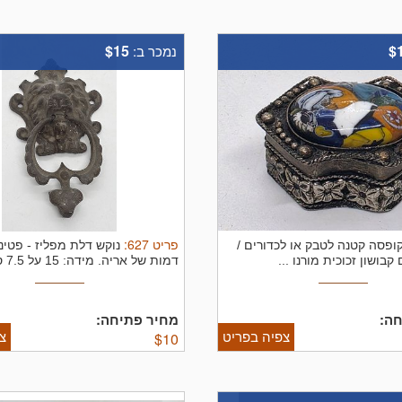
$15
$
נמכר ב:
פריט
627
:
ופסה קטנה לטבק או לכדורים /
נוקש דלת מפליז - פטינה
קבושון זכוכית מורנו ...
דמות של אריה. מידה: 15 על 7.5 סמ
ה:
מחיר פתיחה:
צפיה בפריט
צ
$
10