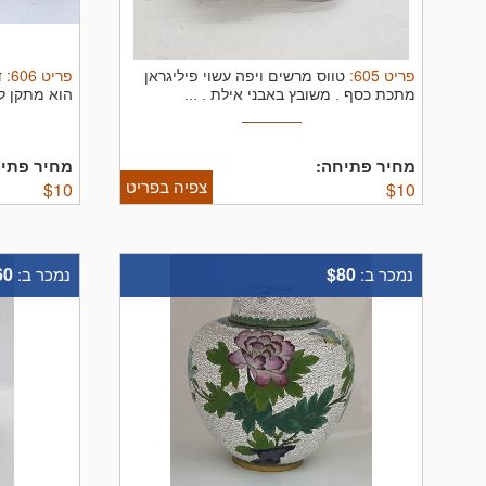
פריט
605
:
פריט
606
:
טווס מרשים ויפה עשוי פיליגראן
ד
מתכת כסף . משובץ באבני אילת . ...
הוא מתקן למפיות.
מחיר פתיחה:
מחיר פתיח
צפיה בפריט
$
10
$
10
60
$80
נמכר ב:
נמכר ב: