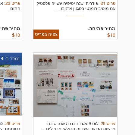
פריט
21
:
פריט
22
:
פודריה ישנה יפיפיה עשויה פלסטיק
אמ
עם מוטיב רומנטי בסגנון ארנובו. ...
חתום.
מחיר פתיחה:
מחיר פתיח
צפיה בפריט
$
10
$
10
14
נמכר ב:
פריט
25
:
פריט
26
:
לוט 9 אגרות ברכה שנה טובה
מרשות הדואר השירות הבולאי מבויילים ...
בחותמת היו
...