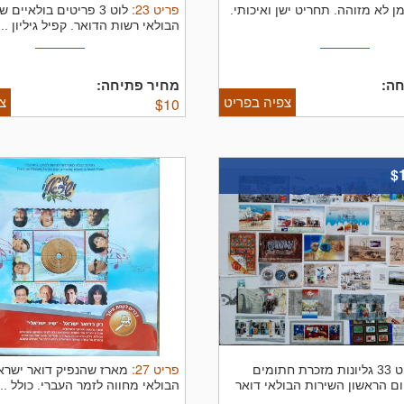
פריט
23
:
ן לא מזוהה. תחריט ישן ואיכותי.
לוט 3 פריטים בולאיים 
הבולאי רשות הדואר. קפיל גיליון ...
ה:
מחיר פתיחה:
צפיה בפריט
צ
$
10
$
פריט
27
:
לוט 33 גליונות מזכרת חתומים
מארז שהנפיק דואר ישרא
ם הראשון השירות הבולאי דואר
הבולאי מחווה לזמר העברי. כולל ...