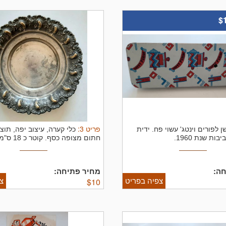
$
פריט
3
:
ן לפורים וינטג' עשוי פח. ידית
ות שנת 1960.
חתום מצופה כסף. קוטר כ 18 ס"מ.
ה:
מחיר פתיחה:
צפיה בפריט
צ
$
10