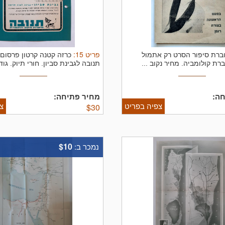
פריט
15
:
ברת סיפור הסרט רק אתמול
כרזה קטנה קרטון פרסום
רת קולומביה. מחיר נקוב ...
תנובה לגבינת סביון. חורי תיוק. גודל
ה:
מחיר פתיחה:
צפיה בפריט
צ
$
30
$10
נמכר ב: