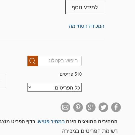
משלוחים לחו"ל המחיר בהתאם לגודל ומשקל
למידע נוסף
לתשומת לב הרוכשים: אין תוספת מע"מ על 
תצוגת פריטים בתאום טלפוני בטלפון מס' 0523509341
המכירה הסתיימה
510 פריטים
המחירים המוצגים הינם
במחיר פטיש
. בדף הפריט מוצ
רשימת הפריטים במכירה