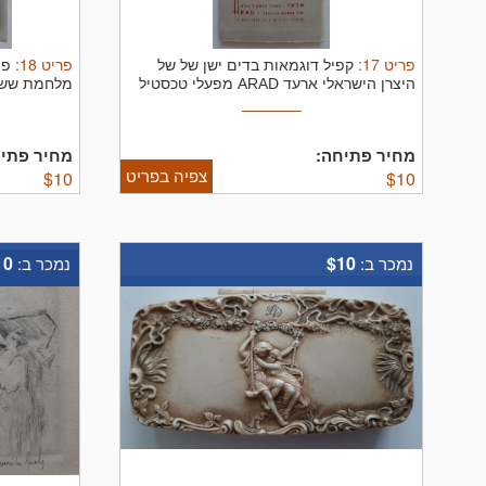
פריט
17
:
פריט
18
:
קפיל דוגמאות בדים ישן של של
פו
היצרן הישראלי ארעד ARAD מפעלי טכסטיל
מלחמת ששת הימ
...
מחיר פתיחה:
מחיר פתיח
צפיה בפריט
$
10
$
10
10
$10
נמכר ב:
נמכר ב: