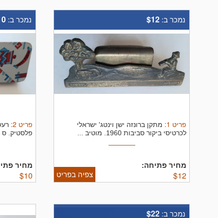
10
$12
נמכר ב:
נמכר ב:
פריט
1
:
פריט
2
:
מתקן ברונזה ישן וינטג' ישראלי
רעש
לכרטיסי ביקור סביבות 1960. מוטיב ...
פלסטיק. ס ביב
מחיר פתיחה:
מחיר פתיח
צפיה בפריט
$
10
$
12
$22
נמכר ב: