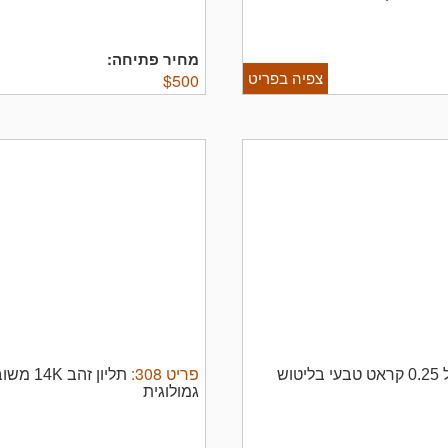
מחיר פתיחה:
צפיה בפריט
$
500
פריט
308
:
זוג עגילי זהב 14K משובצים באבני אמרלד בגודל 0.25 קראט טבעי בליטוש
גמולוגית