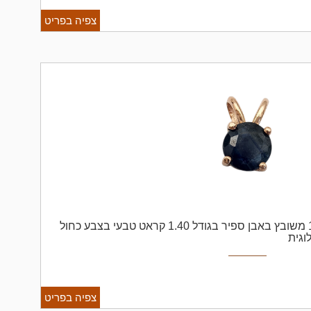
צפיה בפריט
תליון ספיר זהב 14K משובץ באבן ספיר בגודל 1.40 קראט טבעי בצבע כחול
וגית
צפיה בפריט