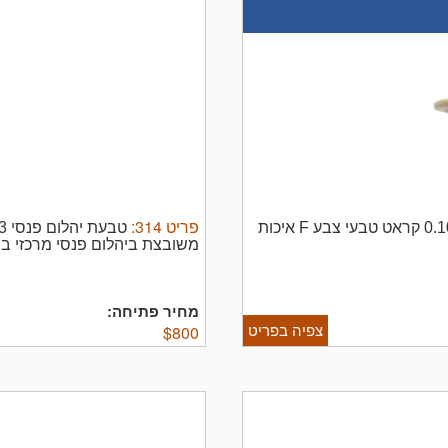
פריט
314
:
טבעת יהלום מזהב 14K משובצת יהלום גדול 0.10ct קראט טבעי צבע F איכות
בליטוש איכותי כולל תעודה גמולוגית GIA מידה 7.5 USA משק
מחיר פתיחה:
צפיה בפריט
$
800