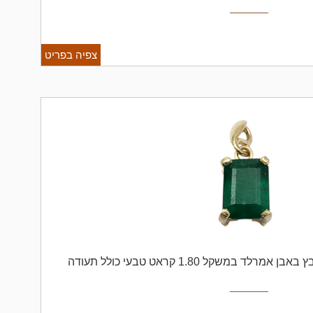
צפיה בפריט
תליון זהב 14K משובץ באבן אמרלד במשקל 1.80 קראט טבעי כולל תעודה