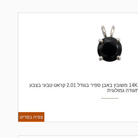
תליון ספיר זהב לבן 14K משובץ באבן ספיר בגודל 2.01 קראט טבעי בצבע
תעודה גמולוגית
צפיה בפריט