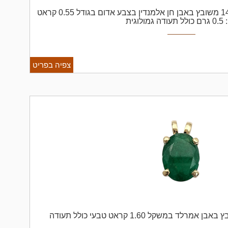
תליון לב זהב לבן 14K משובץ באבן חן אלמנדין בצבע אדום בגודל 0.55 קראט
ית
צפיה בפריט
תליון זהב 14K משובץ באבן אמרלד במשקל 1.60 קראט טבעי כולל תעודה