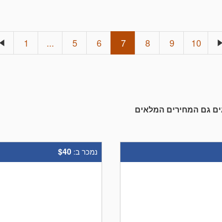
1
...
5
6
7
8
9
10
גים גם המחירים המלאים
$40
נמכר ב: