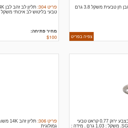
פריט
304
:
טבעת כסף 925 משולבת זהב 14K ומשובצת באבן חן טבעית משקל 3.8 גרם
טבעי בליטוש לב איכותי משקל : 0.5 גרם כולל תעודה גמולוג
מחיר פתיחה:
צפיה בפריט
$
100
פריט
306
:
טבעת מזהב 14K משובץ באבן מרכזית אמרלד בצבע ירוק 0.77 קראט טבעי
בליטוש איכותי באיכות גבוהה טבעי -כולל תעודה גמולוגית SGL. משקל : 1.03 גרם . מידה :
גמולוגית