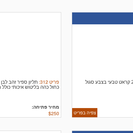
פריט
312
:
תליון זהב 14K משובץ באבן אמטיסט בגודל 2.00 קראט טבעי בצבע סגול
כחול כהה בליטוש איכותי כולל 
מחיר פתיחה:
צפיה בפריט
$
250