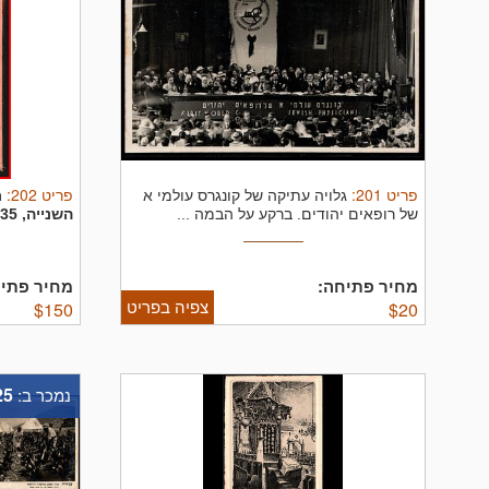
פריט
201
:
פריט
202
:
גלויה עתיקה של קונגרס עולמי א
ת
של רופאים יהודים. ברקע על הבמה ...
השנייה, 1935 + גלויה בעיצוב פרנץ ...
מחיר פתיחה:
מחיר פתיח
צפיה בפריט
$
150
$
20
25
נמכר ב: