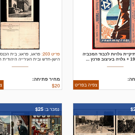
פריט
203
:
יקיית גלויות לכבוד המכביה
פראג, פראג; בית הכנס
הישן-חדש ובית העירייה היהודית 
מקורי. ...
ה:
מחיר פתיחה:
צפיה בפריט
צ
$
20
$25
$
נמכר ב: