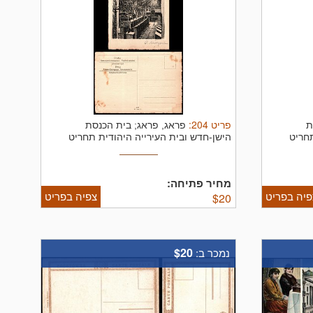
פריט
204
:
ת
פראג, פראג; בית הכנסת
תחריט
הישן-חדש ובית העירייה היהודית תחריט
מקורי. ...
מחיר פתיחה:
פיה בפריט
צפיה בפריט
$
20
$20
נמכר ב: