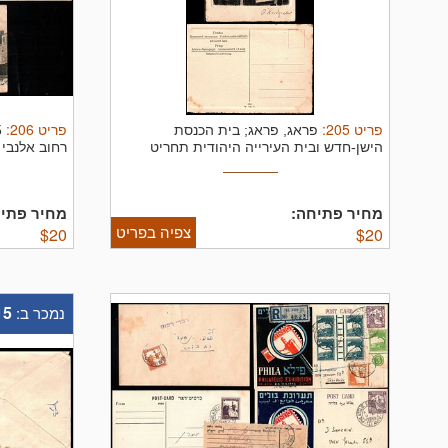
פריט
205
:
פריט
206
:
פראג, פראג; בית הכנסת
הישן-חדש ובית העירייה היהודית תחריט
רחוב אלנבי ו
מקורי. ...
מחיר פתיחה:
מחיר פתיח
צפיה בפריט
$
20
$
20
15
נמכר ב: