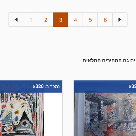
1
2
3
4
5
6
גים גם המחירים המלאים
$320
$3
נמכר ב: