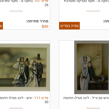
פריט
107
:
זוקה גו
-
מקור טכניקה מעורבת
בזוקה גו
-
26
ה:
מחיר פתיחה:
צפיה בפריט
צ
$
30
פריט
111
:
ורש אביגייל
-
ליטו מורלו חתומה
יורש
-
30