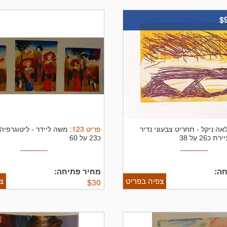
$
פריט
123
:
אה ניקל
-
תחריט צבעוני נדיר
משה ליידר
-
ליטוגרפיה
26 על 38
כ23 על 60
ה:
מחיר פתיחה:
צפיה בפריט
צ
$
30