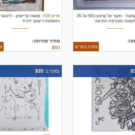
פריט
103
:
וובל
-
מקור על קרטון כ50 על 35
מנשה קדישמן
-
ליטוגר
תמונה מצורפת חתימה
ותוספות רישום ידנית
ה:
מחיר פתיחה:
צפיה בפריט
צ
$
50
$35
$
נמכר ב: