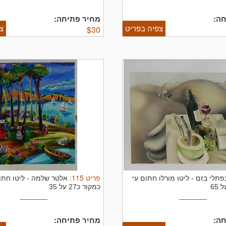
ה:
מחיר פתיחה:
צפיה בפריט
צ
$
30
פריט
115
:
פתלי בזם
-
ליטו מורלו חתום עי
אלטר שלמה
-
ליטו חתו
כמקור כ27 על 35
ה:
מחיר פתיחה: