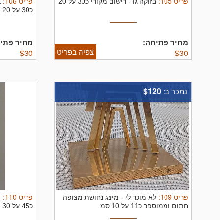
פריט
105
:
פריט
106
:
בזוקה גו
-
רישום מקורי כ30 על 20
ב
כ30 על 20
מחיר פתיחה:
מחיר פתיח
צפיה בפריט
$
30
$
30
$120
נמכר ב:
פריט
109
:
פריט
110
:
לא מוכר לי
-
מיצג נחושת מצופה
י
חתום וממוספר כ11 על 10 סמ
כ45 על 30