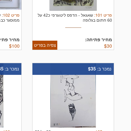
פריט
101
:
פריט
102
:
שאגאל
-
הדפס ליטוגרפי כ42 על
ש
60 חתום בגלופה
ממוסגר כב
מחיר פתיחה:
מחיר פתיח
צפיה בפריט
$
100
$
30
35
$35
נמכר ב:
נמכר ב: