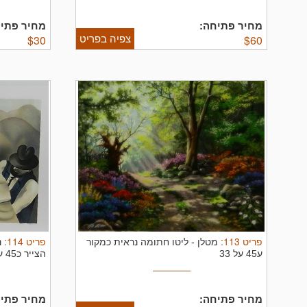
מחיר פתיחה:
מחיר פתיח
צפיה בפריט
$
30
$
60
פריט
113
:
פריט
114
:
מטלן
-
ליטו חתומה נראית כמקור
נ
ע45 על 33
הצייר כ45 על 65
מחיר פתיחה:
מחיר פתיח