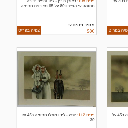
פריט
108
:
מקור עפרונות כ30 על
ראובן רובין
-
ליטוגרפיה נדירה
חתומה עי הצייר כ80 על 65 מצורפת חתימה
מחיר פתיחה:
פיה בפריט
צפיה בפריט
$
80
פריט
112
:
ליטו מורלו חתומה כ45 על
יורש
-
ליטו מורלו חתומה כ45 על
30