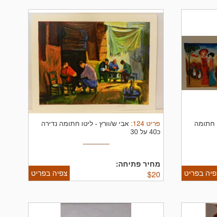
פריט
124
:
 חתומה
אבי ש/וורץ
-
ליטו חתומה נדירה
כ40 על 30
מחיר פתיחה:
פיה בפריט
צפיה בפריט
$
20