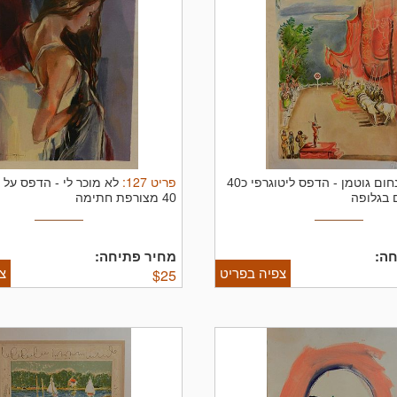
פריט
127
:
חום גוטמן
-
הדפס ליטוגרפי כ40
לא מוכר לי
-
40 מצורפת חתימה
ה:
מחיר פתיחה:
צפיה בפריט
צ
$
25