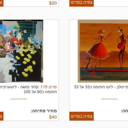
צפיה בפריט
צ
$
20
פריט
119
:
ייטלב
-
ליטו חתומה כ33 על 33
קלוד פושה
-
ליטוגרפיה
חתומה כ80 על 105
ה:
מחיר פתיחה:
צפיה בפריט
צ
$
40