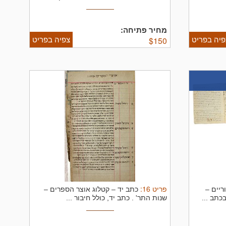
מחיר פתיחה:
פיה בפריט
צפיה בפריט
$
150
פריט
16
:
ריים –
כתב יד – קטלוג אוצר הספרים –
שנות התר' .
כתב יד, כולל חיבור ...