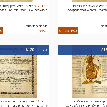
פריט
7
:
 תפלה לערב יום הכרזת
פולמוס ! למען ציון [יסוד ס
ינת ישראל – ערב התקופה
בירושלים] – ניו יורק, תרע"א .
למען 
ה:
מחיר פתיחה:
צפיה בפריט
צ
$
120
$120
$1
נמכר ב:
פריט
11
:
סף דפים וכרזות פולמוסיים –
ת"ר-תחילת שנות הת"ש .
• ...
עותקים – ירושלים תרנ"ב – מהדורה