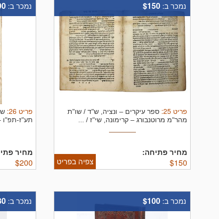
00
$150
נמכר ב:
נמכר ב:
פריט
25
:
פריט
26
:
ספר עיקרים – ונציה, ש"ד / שו"ת
שו
מהר"מ מרוטנבורג – קרימונה, שי"ז / ...
תע"ז-תפ"ו –
החלקים – ..
מחיר פתיחה:
מחיר פתיח
צפיה בפריט
$
200
$
150
80
$100
נמכר ב:
נמכר ב: