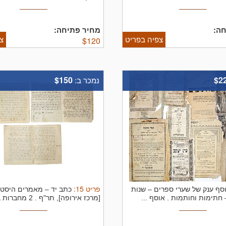
ספ ...
ה:
מחיר פתיחה:
צפיה בפריט
צ
$
120
$150
$2
נמכר ב:
פריט
15
:
סף ענק של שערי ספרים – שנות
כתב יד – מאמרים היסטו
 חתימות וחותמות .
אוסף ...
[מרכז אירופה], תר"ף .
2 מחברות בכתב ...