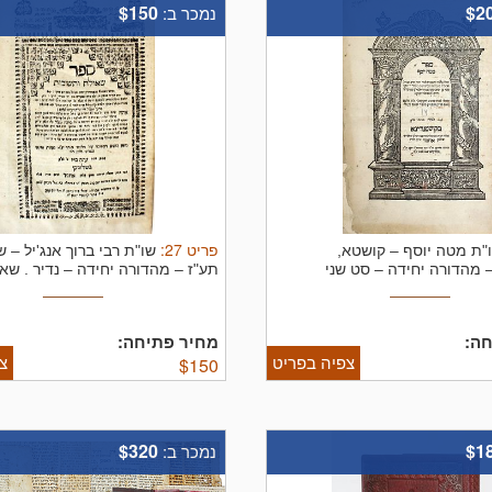
$150
$2
נמכר ב:
פריט
27
:
"ת מטה יוסף – קושטא,
שו"ת רבי ברוך אנג'יל – ש
 מהדורה יחידה – סט שני
תע"ז – מהדורה יחידה – נדיר .
שאל
.
ה:
מחיר פתיחה:
צפיה בפריט
צ
$
150
$320
$1
נמכר ב: