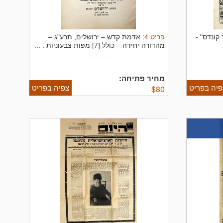
פריט
4
:
 קונדס" -
אדמת קדש – ירושלים, תרע"ג –
מהדורה יחידה – כולל [7] מפות צבעוניות .
...
מחיר פתיחה:
פיה בפריט
צפיה בפריט
$
80