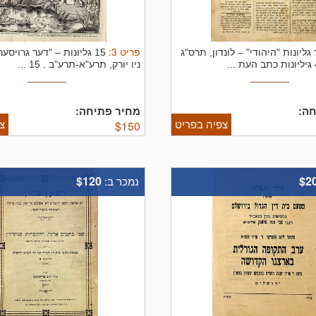
פריט
3
:
גליונות "היהודי" – לונדון, תרס"ג
15 גליונות – "דער גרויסער
ניו יורק, תרע"א-תרע"ב .
15 ...
ה:
מחיר פתיחה:
צפיה בפריט
צ
$
150
$120
$2
נמכר ב: