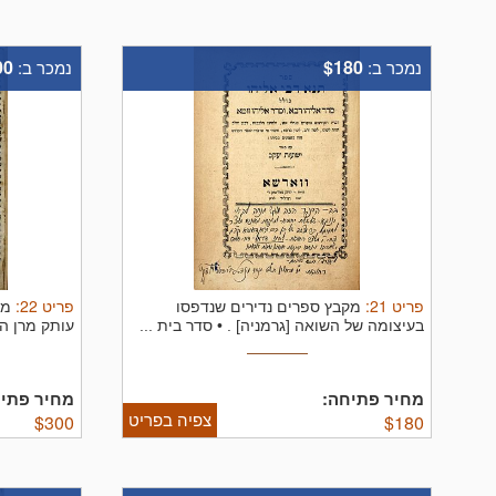
00
$180
נמכר ב:
נמכר ב:
פריט
21
:
פריט
22
:
מקבץ ספרים נדירים שנדפסו
מע
בעיצומה של השואה [גרמניה] .
• סדר בית ...
עותק מרן הג
מחיר פתיחה:
מחיר פתיח
צפיה בפריט
$
300
$
180