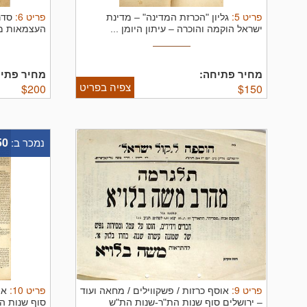
פריט
5
:
פריט
6
:
גליון "הכרזת המדינה" – מדינת
סדר
ישראל הוקמה והוכרה – עיתון היומן ...
העצמאות מד
הגורלית ...
מחיר פתיחה:
מחיר פתיח
צפיה בפריט
$
200
$
150
50
נמכר ב:
פריט
9
:
פריט
10
:
אוסף כרזות / פשקווילים / מחאה ועוד
או
– ירושלים סוף שנות הת"ר-שנות הת"ש
סוף שנות ה