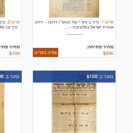
פריט
1
:
פריט
2
:
נדיר ביותר ! קול הנוער / דרכנו – ירחון
כרך 
אגודת ישראל בסלובקיה – ...
.
כרך ובו 46 גיליונות כתב העת ...
מחיר פתיחה:
מחיר פתיח
צפיה בפריט
$
100
$
500
00
$150
נמכר ב:
נמכר ב: