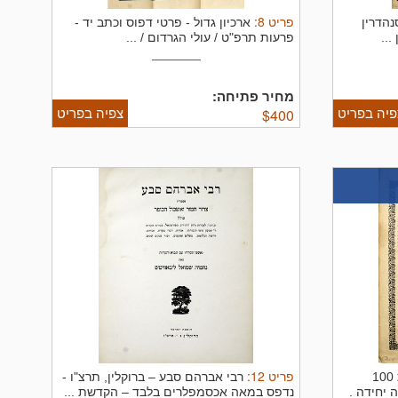
פריט
8
:
נהדרין
ארכיון גדול - פרטי דפוס וכתב יד -
...
פרעות תרפ"ט / עולי הגרדום / ...
מחיר פתיחה:
פיה בפריט
צפיה בפריט
$
400
פריט
12
:
עמודי שש – מהדורה בת 100
רבי אברהם סבע – ברוקלין, תרצ"ו -
 יחידה .
נדפס במאה אכסמפלרים בלבד – הקדשת ...