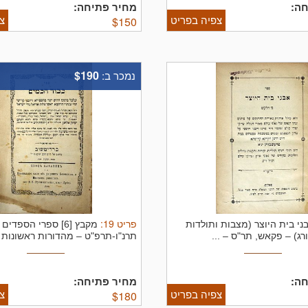
ה:
מחיר פתיחה:
צפיה בפריט
צ
$
150
$190
נמכר ב:
פריט
19
:
ני בית היוצר (מצבות ותולדות
מקבץ [6] ספרי הספדי
רג) – פקאש, תר"ס – ...
תרנ"ו-תרפ"ט – מהדורות ראשונות ו
ה:
מחיר פתיחה:
צפיה בפריט
צ
$
180