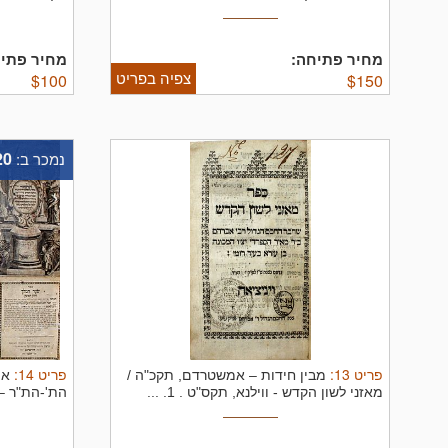
מחיר פתיחה:
מחיר פתיח
צפיה בפריט
$
100
$
150
20
נמכר ב:
פריט
13
:
פריט
14
:
מבין חידות – אמשטרדם, תקכ"ה /
או
מאזני לשון הקדש - ווילנא, תקס"ט .
1. ...
הת'-הת"ר –