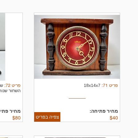
פריט
71
:
פריט
72
:
18x14x7
שע
השחור שנות ה30. מצב טוב - 
מחיר פתיחה:
מחיר פתיח
צפיה בפריט
$
80
$
40