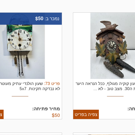
$50
נמכר ב:
פריט
73
:
ון קוקיה מגולף, ככל הנראה היער
שעון הולנדי עתיק מעוטר צ
לא ...
לא נבדקה תקינות.
5x7
ה:
מחיר פתיחה:
צפיה בפריט
צ
$
50