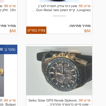
פריט
55
:
פריט
56
:
שעון כיס עתיק תוצרת לונג'ין
שע
Longines. קייס השעון עשוי Gun Metal. ...
ה19. חלק קדמי מהקייס ומחוגים חסרים.
מחיר פתיחה:
מחיר פתיח
צפיה בפריט
$
50
$
50
80
נמכר ב:
פריט
59
:
פריט
60
:
Seiko Solar GPS Novak Djokovic
לו
- שעון סייקו כרונוגרף מהדורה ...
Bulgari. מנגנון אוטומטי במצב עבודה.