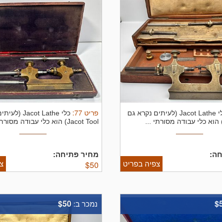
פריט
77
:
כלי Jacot Lathe (לעיתים נקרא גם
כלי acot Lathe
Jacot Tool) הוא כלי עבודה מסורתי ...
ה:
מחיר פתיחה:
צפיה בפריט
צ
$
50
$50
$
נמכר ב: