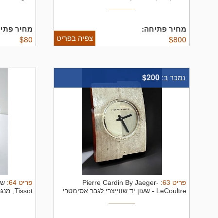
מחיר פתיחה:
מחיר פתיח
צפיה בפריט
$
80
$
800
$200
נמכר ב:
פריט
63
:
פריט
64
:
Pierre Cardin By Jaeger-
שע
LeCoultre - שעון יד שווייצרי לגבר אסימטרי
Tissot, מנגנון קוורץ במצב עבודה ...
...