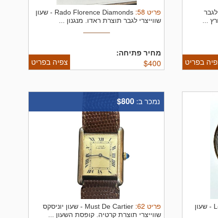
פריט
58
:
Ci שעון לגבר
Rado Florence Diamonds - שעון
ץ ...
שווייצרי לגבר תוצרת ראדו. מנגנון ...
מחיר פתיחה:
פיה בפריט
צפיה בפריט
$
400
$800
נמכר ב:
פריט
62
:
Longines Heinrich Kann - שעון
Must De Cartier - שעון יוניסקס
שווייצרי תוצרת קרטיה. קופסת השעון ...