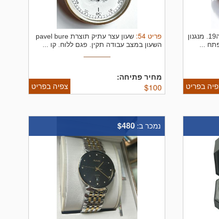
פריט
54
:
שעון כיס עתיק מהמאה ה19. מנגנון
שעון עצר עתיק תוצרת pavel bure
תח ...
השעון במצב עבודה תקין. פגם ללוח.
קו ...
מחיר פתיחה:
פיה בפריט
צפיה בפריט
$
100
$480
נמכר ב: