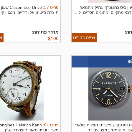
פריט
57
:
ון כיס כרונוגרף עתיק מהמאה
tizen Eco-Drive
ק ...
תוצרת סיטיזן אקו-דרייב, מנגנון קוור
ה:
מחיר פתיחה:
צפיה בפריט
צ
$
100
$
פריט
61
:
ח ומנגנון שווייצרים תוצרת בולגרי
מעניין ונדיר מאוד תוצרת לונג'ין ...