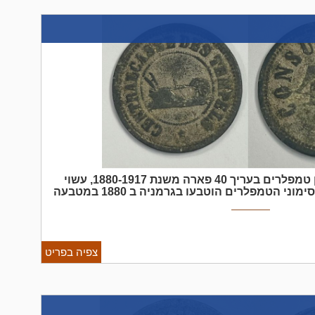
פלשתינה א"י אסימון טמפלרים בעריך 40 פארה משנת 1880-1917, עשוי
אסימוני הטמפלרים הוטבעו בגרמניה ב 1880 במטבעה
טוטגרט. האסימונים היו שווי ערך לפארה הטורקי
והונפקו בארבעה עריכים 5, 10. 20 ו 40 פארה. האסימונים שימשו את הקהילה
צפיה בפריט