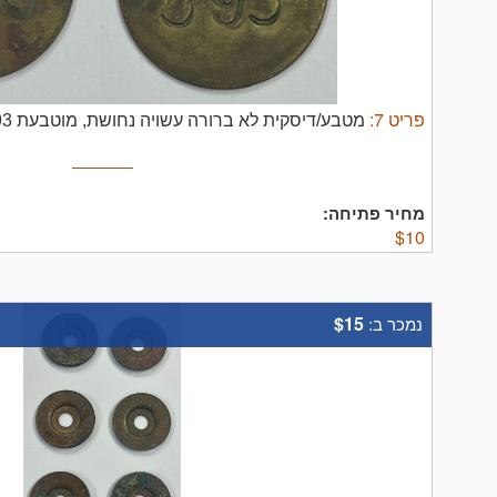
פריט
7
:
מטבע/דיסקית לא ברורה עשויה נחושת, מוטבעת 593 , קוטר 2.5 ס"מ.
מחיר פתיחה:
$
10
$15
נמכר ב: