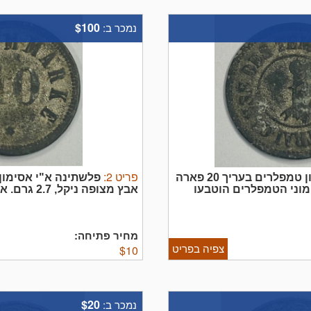
$100
נמכר ב:
פריט
2
:
***נדיר - מסובב 90 מעלות- פלשתינה א"י אסימון טמפלרים בעריך 20 פארה
וני הטמפלרים הוטבעו
אבץ מצופה ניקל, 2.7 גרם.
בעיר שטוטגרט. האסימונים היו
המלכותית וורטאמברג בעיר ש
שווי ערך לפארה הטורקי והונפקו בארבעה עריכים 5, 10. 20 ו 40 פארה. האסימונים
במסחר בין הישובים ...
מחיר פתיחה:
צפיה בפריט
$
10
$20
נמכר ב: