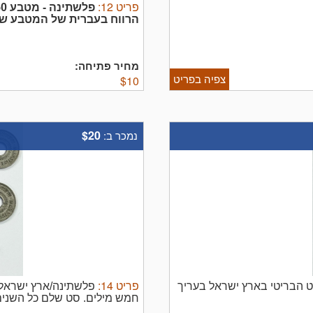
פריט
12
:
פלשתינה - מטבע 50 מיל 1933 - XF-AU
הרווח בעברית של המטבע שהי
במרכז עיגול ובתוכו גבעול ז
התאריך ...
מחיר פתיחה:
צפיה בפריט
$
10
$20
נמכר ב:
פריט
14
:
תקופת המנדט הבריטי בארץ ישראל בעריך
חמש מילים. סט שלם כל השנים