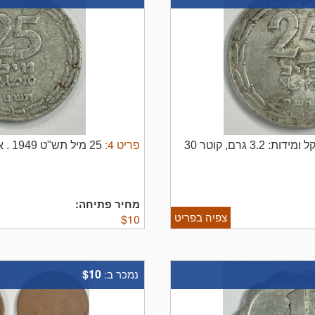
פריט
4
:
משקל ומידות: 3.2 גרם, קוטר 30
25 מיל תש"ט 1949 . אלומיניום .
מחיר פתיחה:
צפיה בפריט
$
10
$10
נמכר ב: