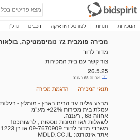
המכירות
חנויות
לפורטל היודאיקה
רכבים
נדל"ן
מכירה פומבית 72
נומיסמטיקה, בולאות,
מדור לדור
צור קשר עם בית המכירות
26.5.25
אחוזה 68 רעננה
תנאי המכירה
הדגמת מכירה
מבצע שליח עד הבית בארץ - מומלץ - בעלות 45 ש"ח.
עמלת בית מכירות 22%+ מע"מ
אחוזה 68 , רעננה.
לשאלות ו/או תמונות נוספות , לרשותכם!
משרדי מדור לדור: 09-7670909 או רן 054-5561223 (מספרי ישראל)
אתר אינטרנט: MDLD.CO.IL