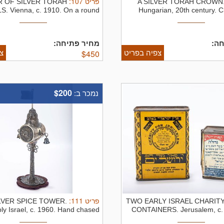
:
107
פריט
IR OF SILVER TORAH
A SILVER TORAH CROWN
S. Vienna, c. 1910. On a round ...
Hungarian, 20th century. 
חה
מחיר פתיחה:
צפיה בפריט
צ
$
450
$200
נמכר ב:
:
111
פריט
ILVER SPICE TOWER.
TWO EARLY ISRAEL CHARIT
ly Israel, c. 1960. Hand chased
CONTAINERS. Jerusalem, c.
with ...