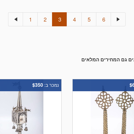
1
2
3
4
5
6
. ם גם המחירים המלאים
$350
$
נמכר ב: