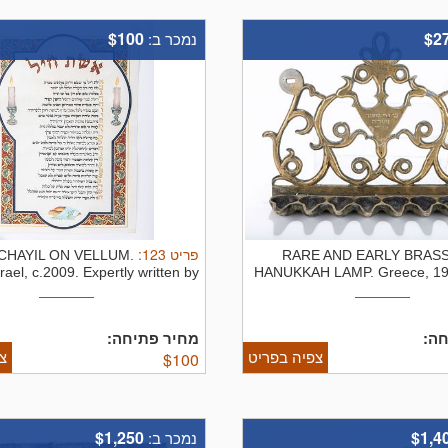
$100
$2
נמכר ב:
:
123
פריט
CHAYIL ON VELLUM.
RARE AND EARLY BRAS
rael, c.2009. Expertly written by ...
HANUKKAH LAMP. Greece, 19t
חה
מחיר פתיחה:
צפיה בפריט
צ
$
100
$1,250
$1,4
נמכר ב: