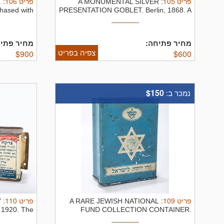
:
106
פריט
:
105
פריט
.
A MONUMENTAL SILVER
Chased with
PRESENTATION GOBLET. Berlin, 1868. A
fruits ...
...
מחיר פתיחה:
מחיר פתי:
צפיה בפריט
$
900
$
600
$150
נמכר ב:
:
110
פריט
:
109
פריט
Y
A RARE JEWISH NATIONAL
 1920. The
FUND COLLECTION CONTAINER.
...
Germany, c. ...