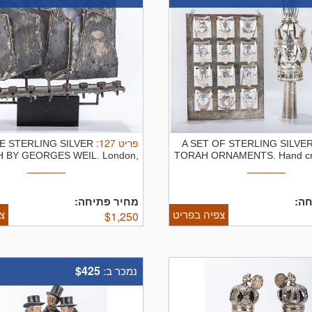
:
127
פריט
E STERLING SILVER
A SET OF STERLING SILVE
 BY GEORGES WEIL. London,
TORAH ORNAMENTS. Hand cra
c. 1990. ...
חה
מחיר פתיחה:
צפיה בפריט
צ
$
1,250
$425
נמכר ב: