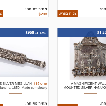
חה
מחיר פתיחה:
צפיה בפריט
צ
$
200
$950
$1,2
נמכר ב:
:
115
פריט
E SILVER MEGILLAH
A MAGNIFICENT WAL
land, c. 1850. Made completely
MOUNTED SILVER HANUKK
of ...
חה
מחיר פתיחה: