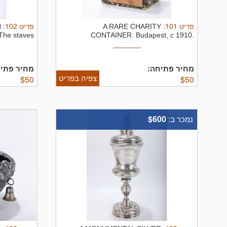
:
102
פריט
:
101
פריט
H
A RARE CHARITY
The staves
CONTAINER. Budapest, c 1910.
with ...
Collecting funds for ...
מחיר פתיחה:
מחיר פתי:
צפיה בפריט
$
50
$
50
$600
נמכר ב: