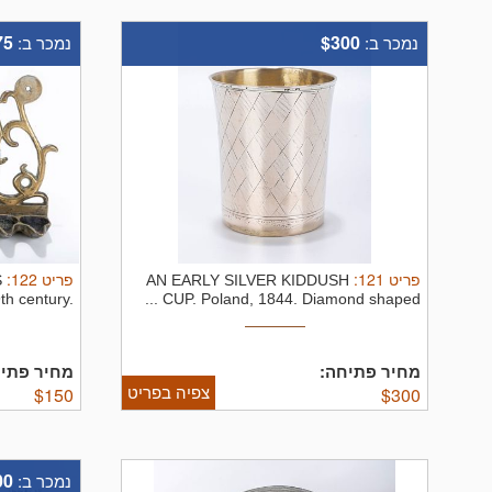
75
$300
נמכר ב:
נמכר ב:
:
122
פריט
:
121
פריט
S
AN EARLY SILVER KIDDUSH
h century.
CUP. Poland, 1844. Diamond shaped ...
The ...
מחיר פתיחה:
מחיר פתי:
צפיה בפריט
$
150
$
300
00
נמכר ב: