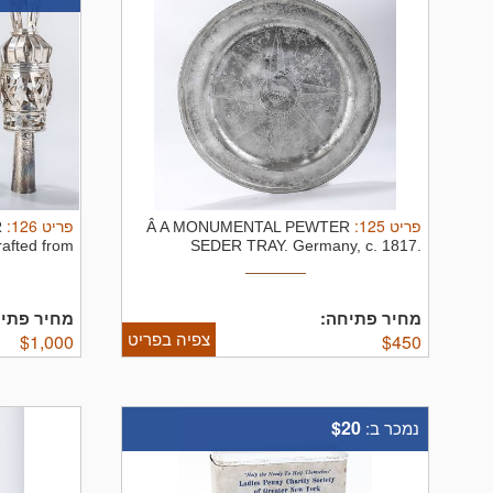
:
126
פריט
:
125
פריט
R
Â A MONUMENTAL PEWTER
fted from
SEDER TRAY. Germany, c. 1817.
...
Engraved in ...
מחיר פתיחה:
מחיר פתי:
צפיה בפריט
$
1,000
$
450
$20
נמכר ב: