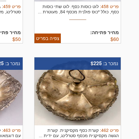
פריט
458
:
פריט
459
:
לוט כוסות כסף.
לוט שתי כוסות
ג
כסף, כולל *כוס פולנית מכסף 84, מעוטרת ...
סטרלינג, מע
מחיר פתיחה:
מחיר פתיח
צפיה בפריט
$
50
$
60
25
$225
נמכר ב:
נמכר ב:
פריט
462
:
פריט
463
:
קערת כסף מקסיקנית.
קערת
ק
הגשה מקסיקנית מכסף סטרלינג, עם ידית ...
עם דוגמאות פרחים