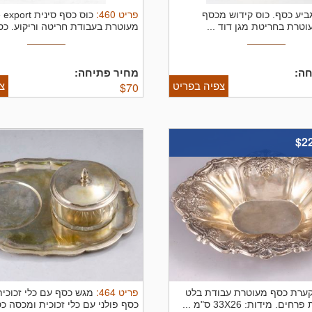
פריט
460
:
ביע כסף.
כוס קידוש מכסף
כוס כסף סינית 
וטרת בחריטת מגן דוד ...
מעוטרת בעבודת חריטה וריקוע. כסף 900. 
ה:
מחיר פתיחה:
צפיה בפריט
צ
$
70
$2
פריט
464
:
ערת כסף מעוטרת עבודת בלט
מגש כסף עם כלי זכוכי
. מידות: 33X26 ס"מ ...
כסף פולני עם כלי זכוכית ומכסה כסף