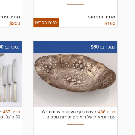
מחיר פתיחה:
מחיר פתיח
צפיה בפריט
$
200
$
160
00
$60
נמכר ב:
נמכר ב:
פריט
466
:
פריט
467
:
קערת כסף מעוטרת עבודת בלט
ל
עם דוגמאות של רימונים ופירות נוספים. ...
30 ס"מ), סט 6 כפיות קינוח, סט סכו"ם ...