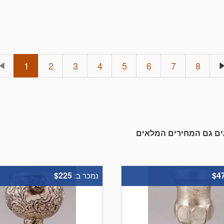
1
2
3
4
5
6
7
8
גים גם המחירים המלאים
$225
$4
נמכר ב: