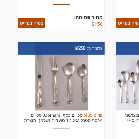
מחיר פתיחה:
פיה בפריט
צפיה בפריט
$
150
$650
נמכר ב:
פריט
469
:
 גרמני
סכו"ם כסף, Gorham.
סכו"ם
מכסף סטרלינג ל-12 סועדים (שלם), תוצרת
...