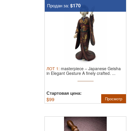
$170
Продан за:
ЛОТ
1
:
masterpiece – Japanese Geisha
in Elegant Gesture A finely crafted.
...
Стартовая цена:
$
99
Просмотр