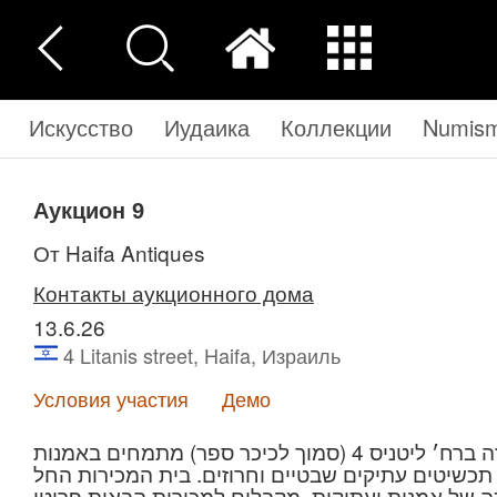
Искусство
Иудаика
Коллекции
Numisma
Аукцион 9
от Haifa Antiques
Контакты аукционного дома
13.6.26
4 Litanis street, Haifa, Израиль
Условия участия
Демо
בית המכירות עתיקות חיפה, ממוקם בשכונת אחוזה ברח׳ ליטניס 4 (סמוך לכיכר ספר) מתמחים באמנות
נות מזרח רחוק תכשיטים עתיקים שבטיים וחרוזים. בית המכירות החל
ה של אמנות ועתיקות. מקבלים למכירות הבאות פריטי