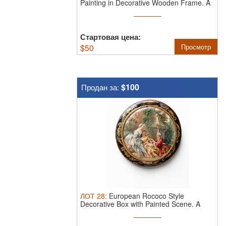
Painting in Decorative Wooden Frame.
A
...
Стартовая цена:
$
50
Просмотр
$100
Продан за:
ЛОТ
28
:
European Rococo Style
Decorative Box with Painted Scene.
A
finely ...