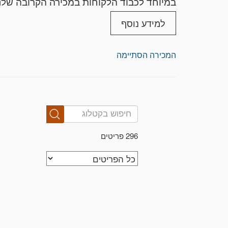
במיוחד לכבוד הלקוחות במכירה הקרובה שלנו
אסתטיים קלים בלבד, ישירות מהחנות במחירי
למידע נוסף
תשלום עבור ה
המכירה הסתיימה
שליחויות יצאו מהגלריה עד 14 ימים לאחר ווידוא התשלום בפועל. אין משלוחים באמצעות דואר ישראל.
מחירי המשלוח יכולים להשתנות בהתאם לסוג ה
מומלץ להגיע ולבצע איסוף עצמי שמתאפשר עד 30 ימים מרגע התשלום בתיאום 
אין אפשרות לבטל הצעה שהוגשה על פריט.
משלוחים בישראל בלבד
*Domestic Shipping Only*
296 פריטים