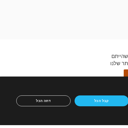
שהייתם
תר שלנו
ידספיריט,
קבל הכל
דחה הכל
ון הנייד
ריטים
כירה