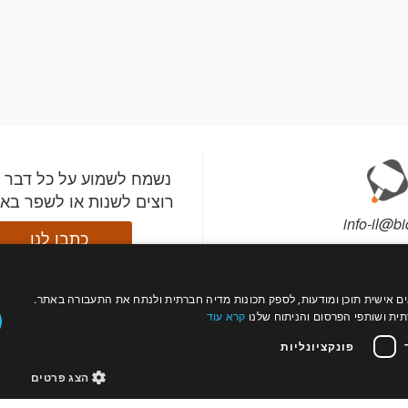
נשמח לשמוע על כל דבר 
רוצים לשנות או לשפר בא
info-il@bi
כתבו לנו
עול כהלכה, להתאים אישית תוכן ומודעות, לספק תכונות מדיה חברתית ולנתח את התעבורה באתר.
התקינו את אפליקציית ב
עקבו
רה?
צור קשר
ת ושותפי הפרסום והניתוח שלנו
קרא עוד
השתתפו במכירות מהטלפ
אחרינו
תי מכירות
פרטים
וקבלו התראות לפני שהפ
פונקציונליות
החשובים לכם עולים למ
הצג פרטים