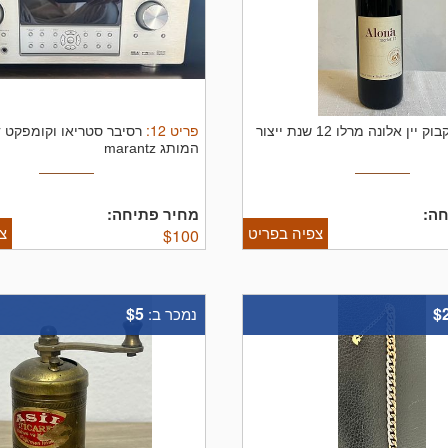
פריט
12
:
בקבוק יין אלונה מרלו 12 שנת ייצור
רסיבר סטריאו וקומפקט 
המותג marantz
ה:
מחיר פתיחה:
צפיה בפריט
צ
$
100
$5
$
נמכר ב: