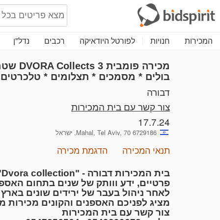
המכירות
חנויות
לפורטל היודאיקה
רכבים
נדל"ן
מכירה פומבית 3
llects
בולים * מסמכים * תצלומים * טלכרטים 
דבורה
צור קשר עם בית המכירות
17.7.24
Mahal, Tel Aviv, 70 6729186, ישראל
תנאי המכירה
הדגמת מכירה
פרטיים, ידע ווותק של שנים בתחום האספנ
לאחר ניהול בעבר של ירידים שונים בארץ ו
מציג לפניכם האספנים והקונים מכירות מג
צור קשר עם בית המכירות