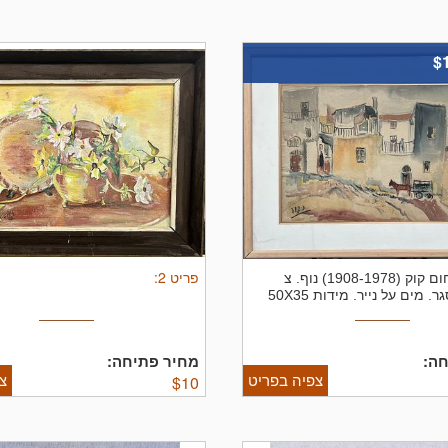
$
פריט
2
:
נחום קוק (1908-1978) נוף. צ
חתום ממוסגר. מים על נייר. מידות 50X35
סגרת 66X51 ס"מ
ה:
מחיר פתיחה:
צפיה בפריט
צ
$
10