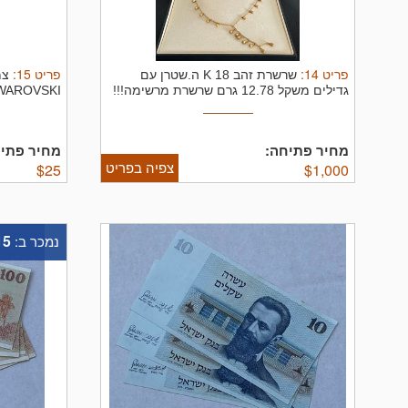
פריט
14
:
פריט
15
:
שרשרת זהב 18 K ה.שטרן עם
צמ
גדילים משקל 12.78 גרם שרשרת מרשימה!!!
SWAROVSKI משקל 16.59
מחיר פתיחה:
מחיר פתיח
צפיה בפריט
$
25
$
1,000
15
נמכר ב: