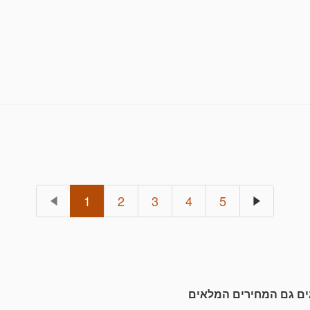
llection" was founded in 2024, specializes in co
and private collections, knowled
After previously manag
Presenting to you collectors and buyers diverse
1
2
3
4
5
גים גם המחירים המלאים