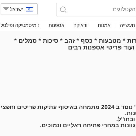
ישראל
תעשייה
אמנות
יודאיקה
אספנות
נומיסמטיקה ופילטלי
DVORA Co שטרות * מטבעות * כסף * זהב * סיכות * סמלים *
ועוד פריטי אספנות רבים
בית המכירות דבורה - "Dvora collection" נוסד ב 2024 מתמחה באיס
ות.
בחו"ל.
וונות במחרי פתיחה ראליים ונמוכים.