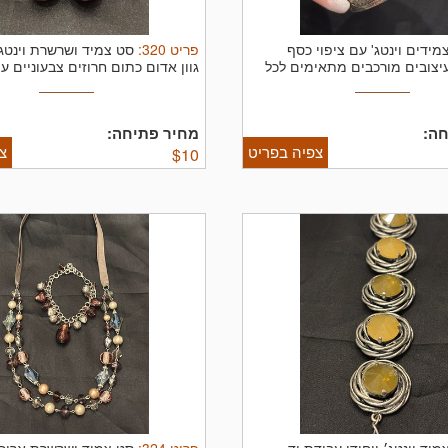
פריט
320
:
מידים וינטג' עם ציפוי כסף
סט צמיד ושרשרת וינטג׳
יצובים מורכבים מתאימים לכל
‏גוון אדום כתום חרוזים צבעוניים 
ה:
מחיר פתיחה:
צפיה בפריט
צ
$
10