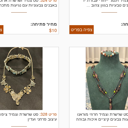
פריט
324
:
מיד וינטג׳ ייחודי עבודת יד
סט צמיד ושרשרת ארוכ
ם טבעיות בגוון צהוב ...
באבנים צבעוניות עם נגיעות מתכתיו
ה:
מחיר פתיחה:
צפיה בפריט
צ
$
10
פריט
328
:
ט שרשרת וצמיד חרוזי מוראנו
סט שרשרת וצמיד ציפוי
ות צבעים קיציים איכות גבוהה
עיצוב פרחני ועדין