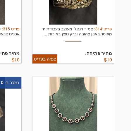
פריט
314
:
פריט
315
:
צמיד וינטג׳ מעוצב בעבודת יד
ס
מעוטר באבן צהובה וברק נוצץ באיכות ...
אבנים צבעונ
מחיר פתיחה:
מחיר פתיח
צפיה בפריט
$
10
$
10
10
נמכר ב: