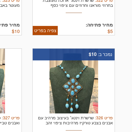
פריט
322
:
פריט
323
:
שרשרת וינטג׳ ארוכה מעוצבת
צ
בחרוזי מוראנו וחרוזים עם ציפוי כסף
מעוטר באבני
מחיר פתיחה:
מחיר פתיח
צפיה בפריט
$
10
$
5
$10
נמכר ב:
פריט
326
:
פריט
327
:
שרשרת וינטג׳ בעיצוב מרהיב עם
ס
אבנים בצבע טורקיז מרהיבות ציפוי זהב
ואבנים טביע