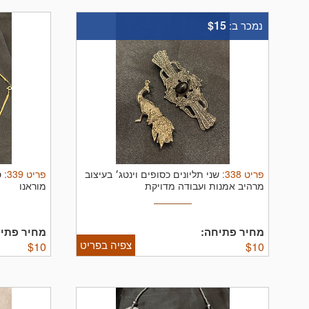
$15
נמכר ב:
פריט
338
:
פריט
339
:
שני תליונים כסופים וינטג׳ בעיצוב
ס
מרהיב אמנות ועבודה מדויקת
מוראנו
מחיר פתיחה:
מחיר פתיח
צפיה בפריט
$
10
$
10