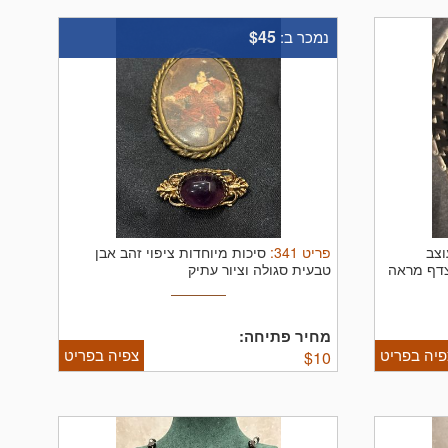
$45
נמכר ב:
פריט
341
:
וצב
סיכות מיוחדות ציפוי זהב אבן
צדף מראה
טבעית סגולה וציור עתיק
מחיר פתיחה:
פיה בפריט
צפיה בפריט
$
10