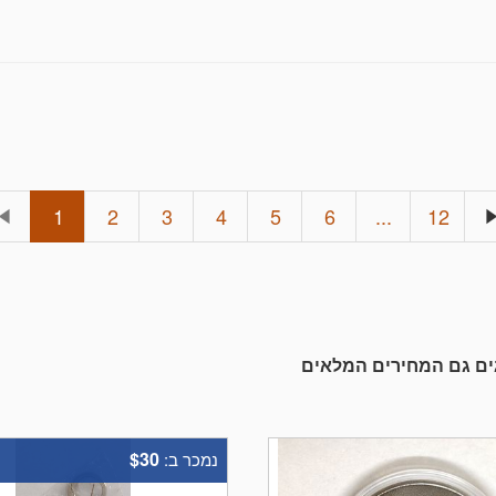
1
2
3
4
5
6
...
12
גים גם המחירים המלאים
$30
נמכר ב: