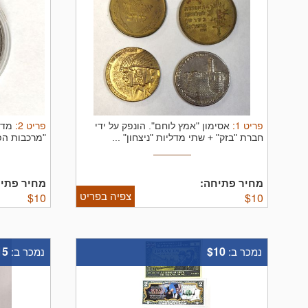
פריט
1
:
פריט
2
:
אסימון "אמץ לוחם". הונפק על ידי
חברת "בזק" + שתי מדליות "ניצחון" ...
"מרכבות הפלדה". ח
מחיר פתיחה:
מחיר פתיח
צפיה בפריט
$
10
$
10
15
$10
נמכר ב:
נמכר ב: