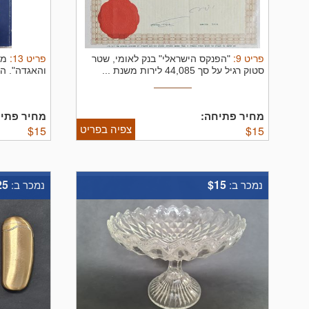
פריט
9
:
פריט
13
:
"הפנקס הישראלי" בנק לאומי, שטר
מר
סטוק רגיל על סך 44,085 לירות משנת ...
והאגדה". הא
מחיר פתיחה:
מחיר פתיח
צפיה בפריט
$
15
$
15
25
$15
נמכר ב:
נמכר ב: