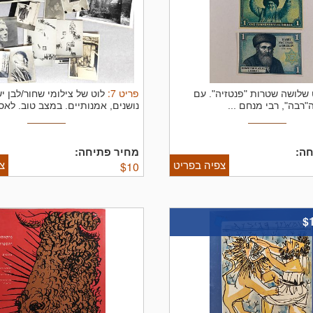
פריט
7
:
 שלושה שטרות "פנטזיה". עם
לוט של צילומי שחור/לבן י
"רבה", רבי מנחם ...
נושנים, אמנותיים. במצב טוב. לאספנ
ה:
מחיר פתיחה:
צפיה בפריט
צ
$
10
$