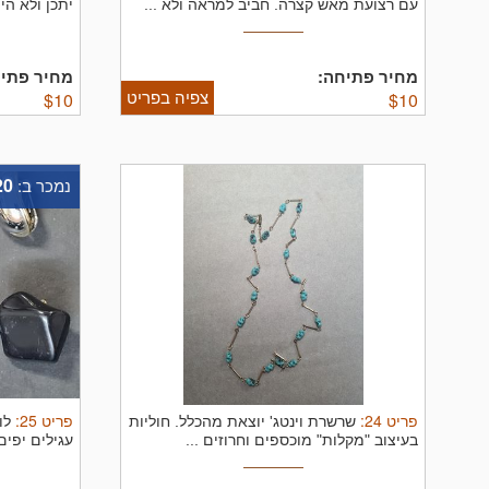
עם רצועת מאש קצרה. חביב למראה ולא ...
יתכן ולא הי
מחיר פתיחה:
מחיר פתיח
צפיה בפריט
$
10
$
10
20
נמכר ב:
פריט
24
:
פריט
25
:
שרשרת וינטג' יוצאת מהכלל. חוליות
לו
בעיצוב "מקלות" מוכספים וחרוזים ...
עגילים יפים