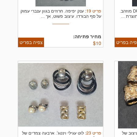
פריט
19
:
מצת של "דופון" DUPONT מוזהב.
ענק יפיפה. חרוזים בגוון ענברי עמוק
צרת ...
על סף הבורדו. עיצוב פשוט, אך ...
מחיר פתיחה:
פיה בפריט
צפיה בפריט
$
10
פריט
23
:
יצוב של
לוט עגילי וינטג'. ארבעה צמדים של