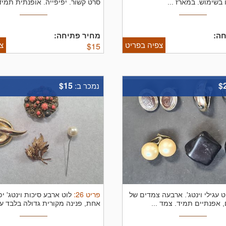
ו בשימוש. במארז ...
סרט קשור. יפיפייה. אופנתית תמיד
ה:
מחיר פתיחה:
צפיה בפריט
צ
$
15
$15
$
נמכר ב:
פריט
26
:
ט עגילי וינטג'. ארבעה צמדים של
לוט ארבע סיכות וינטג' יפ
, אפנתיים תמיד. צמד ...
אחת, פנינה מקורית גדולה בלבד עם