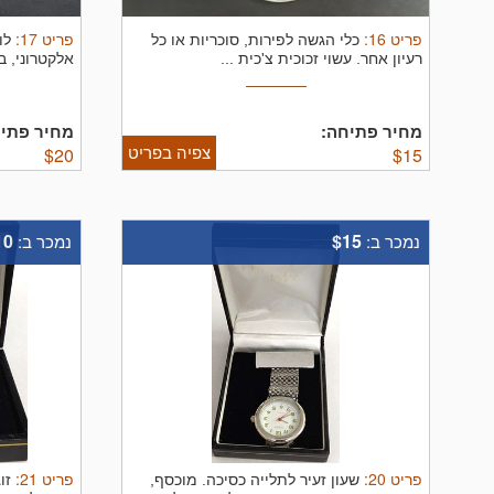
פריט
16
:
פריט
17
:
כלי הגשה לפירות, סוכריות או כל
לו
רעיון אחר. עשוי זכוכית צ'כית ...
אלקטרוני, ב
מחיר פתיחה:
מחיר פתיח
צפיה בפריט
$
20
$
15
10
$15
נמכר ב:
נמכר ב:
פריט
20
:
פריט
21
:
שעון זעיר לתלייה כסיכה. מוכסף,
זו