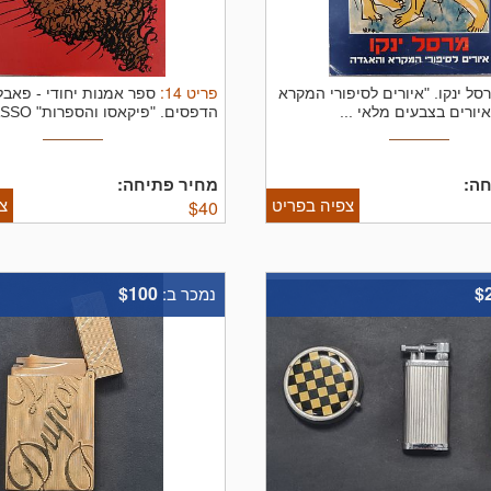
פריט
14
:
סל ינקו. "איורים לסיפורי המקרא
ספר אמנות יחודי - פאבלו
יורים בצבעים מלאי ...
הדפסים. "פיקאסו והספרות" PICASSO ...
ה:
מחיר פתיחה:
צפיה בפריט
צ
$
40
$100
$
נמכר ב: