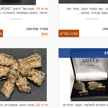
פריט
18
:
ט - שני מצתי וינטג'. אחד יפני,
מצב עבודה. מוזהב ...
יפיפה. חתום וממוספר בתחתית. תו
ה:
מחיר פתיחה:
צפיה בפריט
צ
$
40
$
פריט
22
:
ג חפתים לחולצה. וינטג' יפיפיים.
סיכה וינטג' מאסיבית, בע