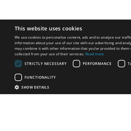
This website uses cookies
We use cookies to personalise content, ads and to analyse our traffi
information about your use of our site with our advertising and anal
may combine it with other information that you’ve provided to them o
collected from your use of their services.
Read more
STRICTLY NECESSARY
PERFORMANCE
T
FUNCTIONALITY
SHOW DETAILS
Email:
info-i
Have something to sell?
contact auction houses
Custom website solutions for auction houses
More