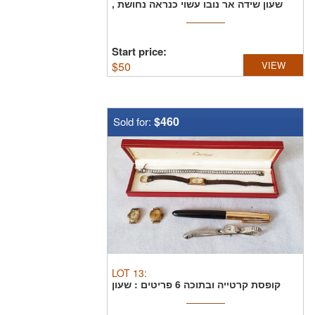
שעון שידה אר נובו עשוי כנראה נחושת ,
ממוספר, מרהיב ...
Start price:
$
50
VIEW
$460
Sold for:
LOT
13
:
קופסת קרטייה ובתוכה 6 פריטים : שעון
זהב 18 קראט לאישה ...