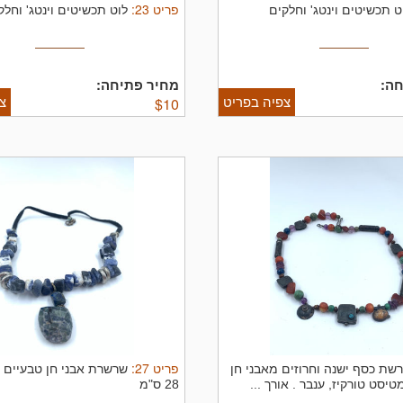
פריט
23
:
ט תכשיטים וינטג' וחלקים
לוט תכשיטים וינטג' וחלק
ה:
מחיר פתיחה:
צפיה בפריט
צ
$
10
פריט
27
:
שת כסף ישנה וחרוזים מאבני חן
שרשרת אבני חן טבעיים א
טיסט טורקיז, ענבר .
אורך ...
28 ס"מ