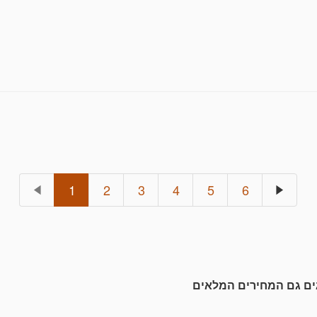
דת: בדואר שליחים בלבד, עלות מינימלית למשלוח: 100 ש"ח
1
2
3
4
5
6
גים גם המחירים המלאים