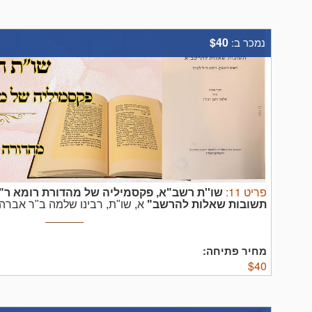
$40
נמכר ב:
פריט
11
:
שו''ת רשב"א, פקסמיליה של מהדורת רומא ר
תשובות שאלות להרשב"
א, שו"ת, רבינו שלמה ב"ר אברה
פרופ' ר' שלמה זלמן הבלין, ירושלים תשל"ז, [צילום פקסימיל
לערך]. תשובות מכרך זה הפכו ברבות הימים לשו"ת הרשב"א חל
מחיר פתיחה:
$
40