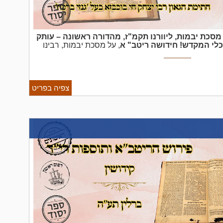
מסכת יבמות, ליוורנו תקמ"ז, מהדורה ראשונה – עותק
כלי המקדש!
חידושה ריטב"
א
, על מסכת יבמות, רבינו
בא לדפוס ע"י הגבירים ר' יוסף נטף ור' יצחק חי נטף,
ה. הספר מעוטר בהסכמת החיד"א זיע"א ...
צפיה בפריט