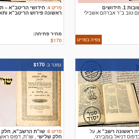
פריט
4
:
שובות
1. חידושים
חידושי הריטב"א – תו
יום טוב ב"ר אברהם אשבילי
ראשונה
פירוש הריטב"א ותוס
קרא בשם ריא"ז. נמצא בכ"י,
מאשבילי ה'ריטב"א' ורבינו ישעי
נסקי ספרי יסוד ...
חידושי הריטב"א נדפסים כאן לרא
מחיר פתיחה:
צפיה בפריט
$
170
$170
נמכר ב:
פריט
6
:
רה ראשונה
רשב"
א
, על
שו''ת הרשב"א, חלק ג
פוס דניאל בומבירגי,
חלק שלישי
, שו"ת, דפוס ראש