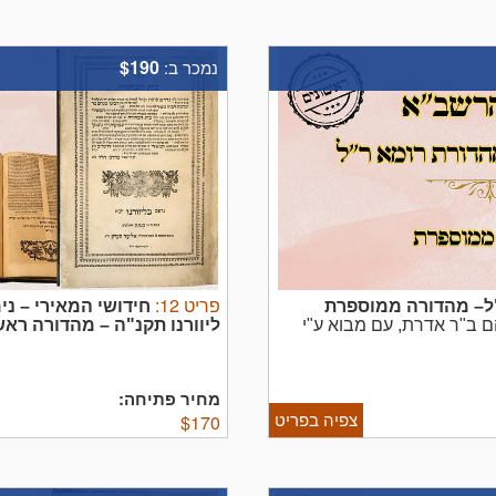
$190
נמכר ב:
פריט
12
:
"ל– מהדורה ממוספרת
חידושי המאירי – ני
ם ב"ר אדרת, עם מבוא ע"י
ליוורנו תקנ"ה – מהדורה רא
י דפוס ראשון: רומא ר"ל
קים ו' ז' (דפוס ווארשא ...
קכט, [2], מצב טוב, מעט שיקום אומנותי, נקב עש זעירים יחידים ...
מחיר פתיחה:
צפיה בפריט
$
170