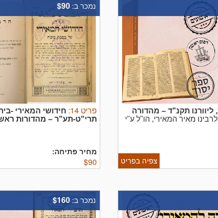
$90
נמכר ב:
פריט
14
:
ליוורנו תקנ"ד – מהדורה
חידושי המאירי -בית
בינו מאיר המאירי, הו"ל ע"י
תרי"ט-תע"ר – מהדורות ראש
איס ורפאל מילדולה, ליוורנו
בר שלמה לבית מאיר, דפוס עדו
...
סטפנסקי ספרי יסוד מס' 61
ח
מחיר פתיחה:
צפיה בפריט
$
90
$160
נמכר ב: