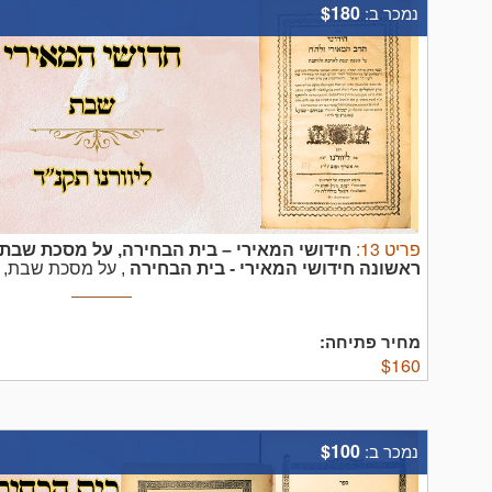
$180
נמכר ב:
פריט
13
:
חידושי המאירי – בית הבחירה, על מסכת שבת, 
ראשונה
חידושי המאירי - בית הבחירה
, על מסכת שבת, לר
רבי שמואל סאנגויניטי מירושלים, דפוס השותפים יעקב נוניס ו
תקנ"ד – מהדורה ראשונה. [2], קד דף, מצב טוב, סימני עש.
מחיר פתיחה:
$
160
$100
נמכר ב: