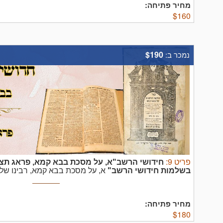
מחיר פתיחה:
$
160
$190
נמכר ב:
פריט
9
:
חידושי הרשב"א, על מסכת בבא קמא, פראג תצ
בשלמות
חידושי הרשב"
א, על מסכת בבא קמא, רבינו ש
בדפוס נכדי יהודה בק, פראג תצ"ד – מהדורה ראשונה.
בקוש
על שבע הפרקים הראשוני של המסכת, ולפנינו בשלמות
סטפנסקי ספרי ...
מחיר פתיחה:
$
180