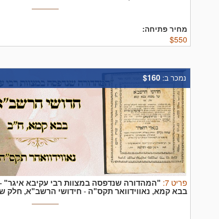
ויניציאה רפ"ג – מהדורה ראשונה.
''ראשון לכל הראשונים'
מסכתחולין הינם החיבור הראשון שנדפס מהראשונים על הש''
מחיר פתיחה:
$
550
$160
נמכר ב:
פריט
7
:
"המהדורה שנדפסה במצוות רבי עקיבא איגר" –
בבא קמא, נאווידוואר תקס"ה
-
חידושי הרשב"א, חלק ש
לרבינו שלמה ב"ר אדרת, ובו קצת מספר אור לישרים מר' זרח 
תקס"ה.
נדפס במצוות רבינו עקיבא איגר זיע"א
בספר נדפ