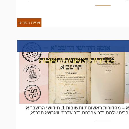
אברהם ישראל אב"ד אנוקונא עם הערותיו, ליוורנו תקל"ח – מהדורה ראשונה. [2], צד דף,
וחיזוקים, כריכה חצי עור נאה, מעט ...
צפיה בפריט
 – מהדורות ראשונות וחשובות
1. חידושי הרשב"
א
רבינו שלמה ב"ר אברהם ב"ר אדרת, ווארשא תרכ"א,
טראני ויוחסו בטעות להרשב"א – מהדורה ראשונה.
על
מס' 52 בהערות.
2. חדושי הרשב"
א ...