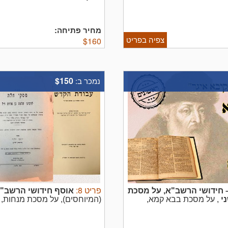
'
חידושי הרשב''א על
ס כספר בפני עצמו ...
מצב טוב- מעט בינוני, סימני עש 
מחיר פתיחה:
צפיה בפריט
$
160
$150
נמכר ב:
פריט
8
:
 חידושי הרשב"א, על מסכת
אוסף חידושי הרשב"א
ני
, על מסכת בבא קמא,
(המיוחסים), על מסכת מנחות, 
איידליץ, נאווידוואהר
החידושים הם של ר' ישעיה די 
סה הסכמת רבי עקיבא ...
מהדורה זו ראה: סטפנסקי ספרי יסוד 