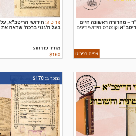
פריט
2
:
ר"ד – מהדורה ראשונה
חיים
חידושי הריטב"א, על 
ריטב"א
וקונטרס חידושי דינים
בעל ה'גנזי ברכה' שראה את 
רבי חיים יצחק מוסאפיא,
יום טוב ב"ר אברהם מאשבילי, הו
ך לי ...
ליוורנו תקמ"ז – מהדרוה ראשונ
מחיר פתיחה:
צפיה בפריט
$
160
$170
נמכר ב: