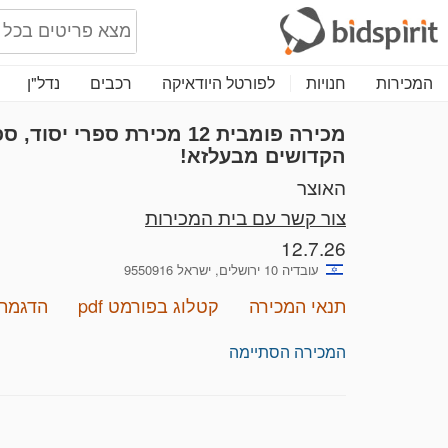
המכירות
חנויות
לפורטל היודאיקה
רכבים
נדל"ן
מכירה פומבית 12
מכירת ספרי יסוד, ס
הקדושים מבעלזא!
האוצר
צור קשר עם בית המכירות
12.7.26
עובדיה 10 ירושלים, ישראל 9550916
תנאי המכירה
קטלוג בפורמט pdf
הדגמת 
המכירה הסתיימה