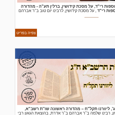
ספות רי"ד, על מסכת קידושין, ברלין תע"ה - מהדורה
פות רי"ד
, על מסכת קידושין, לרבינו יום טוב ב"ר אברהם
ה ב"ר מלי (הזקן) די טראני, ברלין תע"ה – מהדורה ראשונה.
שונה, ה'תוס' רי"ד' נדפס ...
צפיה בפריט
', ליוורנו תקל"ח – מהדורה ראשונה
שו''ת רשב"א,
ון, רבינו שלמה ב"ר אברהם ב"ר אדרת, בהוצאת הגאון רבי