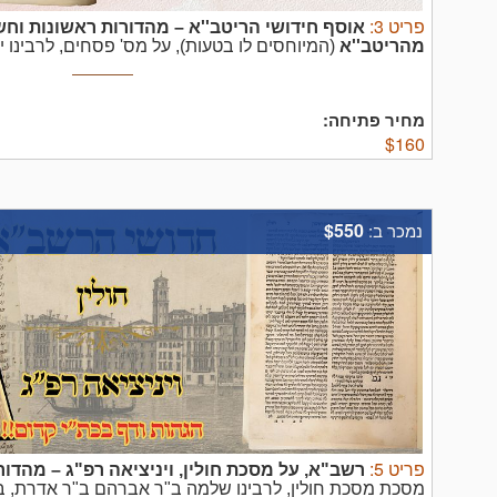
פריט
3
:
אוסף חידושי הריטב''א – מהדורות ראשונות וח
מהריטב''א
(המיוחסים לו בטעות), על מס' פסחים, לרבינו 
(ריטב"א), ופסקי הלכות על מסכת ברכות מר' ישעי' אחרון הנ
ווארשא תרכ"ד – מהדורה ראשונה.
ראה על מהדורה זו בסטפ
מחיר פתיחה:
$
160
$550
נמכר ב:
פריט
5
:
רשב"א, על מסכת חולין, ויניציאה רפ"ג – מהדו
מסכת מסכת חולין, לרבינו שלמה ב"ר אברהם ב"ר אדרת, בד