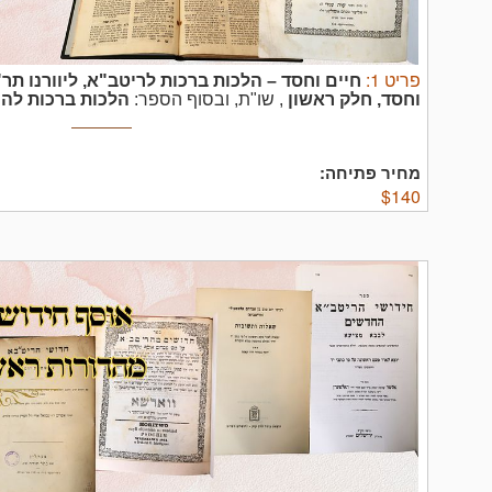
פריט
1
:
חיים וחסד – הלכות ברכות לריטב"א, ליוורנו ת
וחסד, חלק ראשון
, שו"ת, ובסוף הספר:
הלכות ברכות לה
לרבני ירושלים הקדמונים, אשר היו בגנזי הרב חיד"א, לגאון 
ליוורנו תר"ד – מהדורה ראשונה. בשער חתימה בכתב יד ".. שיי
מחיר פתיחה:
$
140