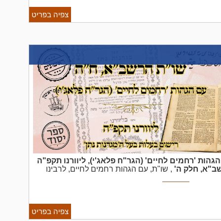
צפיה בפריט
גהות 'רחמים לחיים' (הגר"ח פלאג'י), ליוורנו תקפ"ה
שב"א, חלק ה'
, שו"ת, עם הגהות רחמים לחיים, לרבינו
לאור ע"י רבינו חיים פאלאג'י עם הערותיו הנ"ל, ליוורנו
ר הספר רישום בעלות של הגאון רבי ...
צפיה בפריט